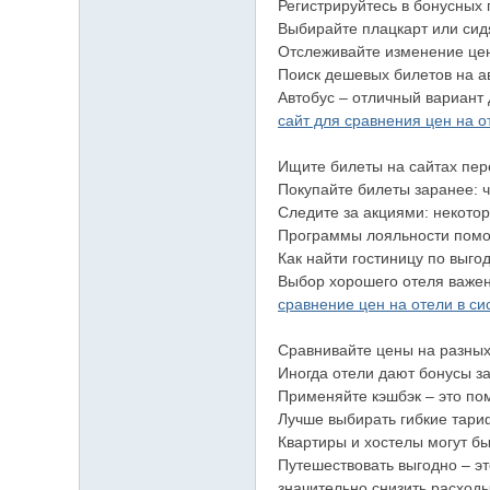
Регистрируйтесь в бонусных 
Выбирайте плацкарт или сид
Отслеживайте изменение цен
Поиск дешевых билетов на а
Автобус – отличный вариант
сайт для сравнения цен на о
Ищите билеты на сайтах перев
Покупайте билеты заранее: 
Следите за акциями: некото
Программы лояльности помог
Как найти гостиницу по выго
Выбор хорошего отеля важен
сравнение цен на отели в с
Сравнивайте цены на разных 
Иногда отели дают бонусы з
Применяйте кэшбэк – это пом
Лучше выбирать гибкие тари
Квартиры и хостелы могут б
Путешествовать выгодно – э
значительно снизить расход