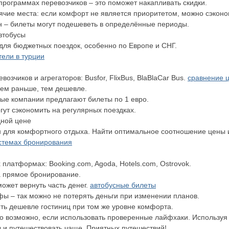
программах перевозчиков – это поможет накапливать скидки.
ячие места: если комфорт не является приоритетом, можно сэконо
 – билеты могут подешеветь в определённые периоды.
втобусы
 для бюджетных поездок, особенно по Европе и СНГ.
тели в турции
озчиков и агрегаторов: Busfor, FlixBus, BlaBlaCar Bus.
сравнение ц
чем раньше, тем дешевле.
рые компании предлагают билеты по 1 евро.
ут сэкономить на регулярных поездках.
дной цене
 для комфортного отдыха. Найти оптимальное соотношение цены 
истемах бронирования
платформах: Booking.com, Agoda, Hotels.com, Ostrovok.
а прямое бронирование.
ожет вернуть часть денег.
автобусные билеты
фы – так можно не потерять деньги при изменении планов.
ыть дешевле гостиниц при том же уровне комфорта.
то возможно, если использовать проверенные лайфхаки. Использу
ы и путешествовать чаще. Приятных путешествий!