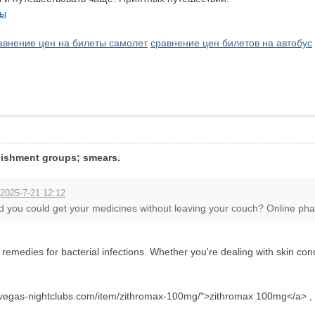
ты
авнение цен на билеты самолет
сравнение цен билетов на автобус
nishment groups; smears.
 2025-7-21 12:12
d you could get your medicines without leaving your couch? Online pha
t remedies for bacterial infections. Whether you're dealing with skin cond
svegas-nightclubs.com/item/zithromax-100mg/">zithromax 100mg</a> , lo