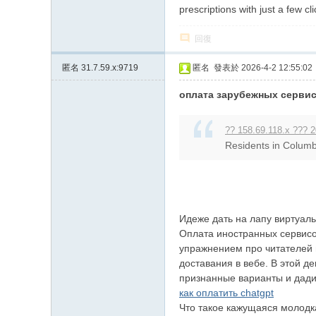
prescriptions with just a few cli
回復
匿名
31.7.59.x:9719
匿名
發表於 2026-4-2 12:55:02
оплата зарубежных сервис
?? 158.69.118.x ??? 2
Residents in Columbu
Идеже дать на лапу виртуаль
Оплата иностранных сервисов,
упражнением про читателей 
доставания в вебе. В этой д
признанные варианты и дади
как оплатить chatgpt
Что такое кажущаяся молодк