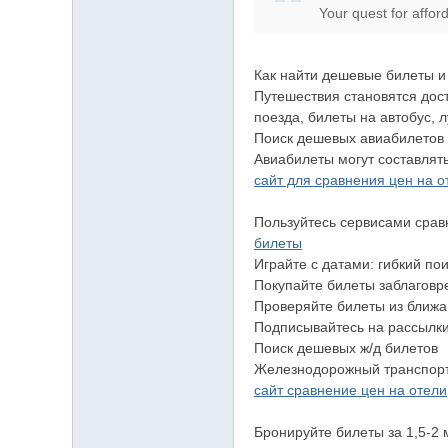
Your quest for affor
上
门
服
Как найти дешевые билеты и
Путешествия становятся дост
务
поезда, билеты на автобус, 
加
Поиск дешевых авиабилетов
Gl
Авиабилеты могут составлят
сайт для сравнения цен на оте
ee
zy
Пользуйтесь сервисами срав
билеты
账
Играйте с датами: гибкий по
号
Покупайте билеты заблаговр
JP
Проверяйте билеты из ближа
Подписывайтесь на рассылки
88
Поиск дешевых ж/д билетов
45
Железнодорожный транспорт 
сайт сравнение цен на отели
Бронируйте билеты за 1,5-2