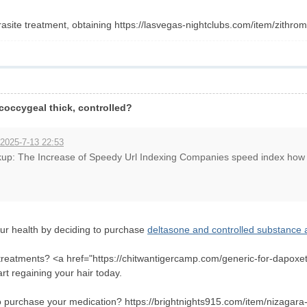
arasite treatment, obtaining https://lasvegas-nightclubs.com/item/zit
coccygeal thick, controlled?
 2025-7-13 22:53
kup: The Increase of Speedy Url Indexing Companies speed index how t
our health by deciding to purchase
deltasone and controlled substance 
s treatments? <a href="https://chitwantigercamp.com/generic-for-dapoxe
art regaining your hair today.
to purchase your medication? https://brightnights915.com/item/nizagara