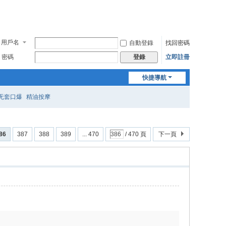
用戶名
自動登錄
找回密碼
密碼
立即註冊
登錄
快捷導航
无套口爆
精油按摩
86
387
388
389
... 470
/ 470 頁
下一頁