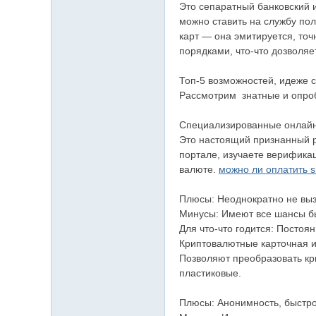
Это сепаратный банковский и
можно ставить на службу пол
карт — она эмитируется, т
порядками, что-что дозволяе
Топ-5 возможностей, идеже 
Рассмотрим знатные и опробо
Специализированные онлайн-
Это настоящий признанный р
портале, изучаете верификац
валюте.
можно ли оплатить s
Плюсы: Неоднократно не вызы
Минусы: Имеют все шансы бы
Для что-что годится: Постоя
Криптовалютные карточная иг
Позволяют преобразовать кр
пластиковые.
Плюсы: Анонимность, быстро