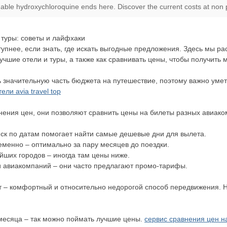
dable hydroxychloroquine ends here. Discover the current costs at non p
 туры: советы и лайфхаки
упнее, если знать, где искать выгодные предложения. Здесь мы ра
лучшие отели и туры, а также как сравнивать цены, чтобы получить
ь значительную часть бюджета на путешествие, поэтому важно уме
ли avia travel top
нения цен, они позволяют сравнить цены на билеты разных авиак
иск по датам помогает найти самые дешевые дни для вылета.
еменно – оптимально за пару месяцев до поездки.
йших городов – иногда там цены ниже.
 авиакомпаний – они часто предлагают промо-тарифы.
– комфортный и относительно недорогой способ передвижения. Но
 месяца – так можно поймать лучшие цены.
сервис сравнения цен н