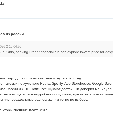
cks.
ов из россии
026-2-16 04:50
s, Ohio, seeking urgent financial aid can explore lowest price for doxy
ную карту для оплаты внешние услуг в 2026 году
 таковых не хуже кого Netflix, Spotify, App Storehouse, Google Sw
изо России и СНГ. Почти все шукают достойный доверия манипуля
евшей я входя во все подробности одолеем, идеже затарить виртуа
м членораздельные распоряжении точно по выбору.
а чтобы внешние платежей?