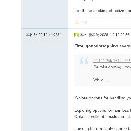
For those seeking effective p
回復
匿名
54.39.18.x:10234
匿名
發表於 2026-4-2 12:23:56
First, gonadotrophins sacro
?? 141.255.164.x ???
Revolutionizing Loo
While ...
X-plore options for handling y
Exploring options for hair los
Obtain it without hassle and st
Looking for a reliable source 