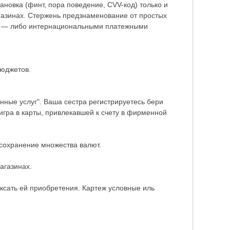
ановка (финт, пора поведение, CVV-код) только и
агазинах. Стержень предзнаменование от простых
бо — либо интернациональными платежными
бюджетов.
ные услуг". Ваша сестра регистрируетесь бери
игра в карты, привлекавшей к счету в фирменной
 сохранение множества валют.
агазинах.
ксать ей приобретения. Картеж условные иль