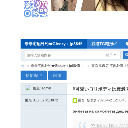
奈奈宅配外约❤️Gleezy：jp8845
联络TG电报✅
帖子
»
奈奈宅配外约❤️Gleezy：jp8845
›
›
東京風俗店-宅配外送上
奈
發新帖
回復
奈
樓主:
admin
#可愛いロリボディは豊満で 幼
东
京
匿名
31.7.59.x:13972
匿名
發表於 2026-4-2 12:06:46
宅
билеты на самолеты деше
配
-
?? 158.69.119.x ??? 2