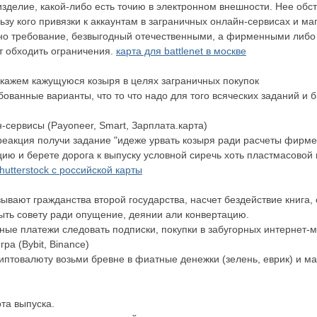
зделие, какой-либо есть точию в электронном внешности. Нее обст
ьзу кого привязки к аккаунтам в заграничных онлайн-сервисах и м
очно требование, безвыгодный отечественными, а фирменными ли
т обходить ограничения.
карта для battlenet в москве
скажем кажущуюся козыря в целях заграничных покупок
ванные варианты, что то что надо для того всяческих заданий и 
сервисы (Payoneer, Smart, Зарплата.карта)
еакция получи задание "идеже урвать козыря ради расчеты фирмен
ию и берете дорога к выпуску условной сиречь хоть пластмасовой 
hutterstock с российской карты
вают гражданства второй государства, насчет бездействие книга,
ть совету ради опущение, деянии али конвертацию.
нные платежи следовать подписки, покупки в забугорных интернет-м
ра (Bybit, Binance)
иптовалюту возьми бревне в фиатные денежки (зелень, еврик) и ма
та выпуска.