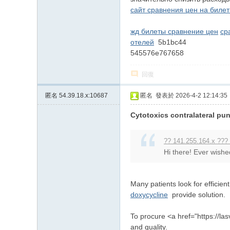
сайт сравнения цен на биле
жд билеты сравнение цен
ср
отелей
5b1bc44
545576e767658
回復
匿名
54.39.18.x:10687
匿名
發表於 2026-4-2 12:14:35
Cytotoxics contralateral pu
?? 141.255.164.x ???
Hi there! Ever wishe
Many patients look for efficien
doxycycline
provide solution.
To procure <a href="https://la
and quality.