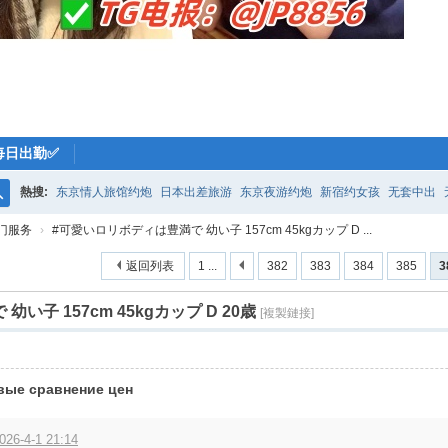
每日出勤✅
熱搜:
东京情人旅馆约炮
日本出差旅游
东京夜游约炮
新宿约女孩
无套中出
搜
门服务
›
#可愛いロリボディは豊満で 幼い子 157cm 45kgカップ D ...
索
返回列表
1 ...
382
383
384
385
3
い子 157cm 45kgカップ D 20歳
[複製鏈接]
вые сравнение цен
026-4-1 21:14