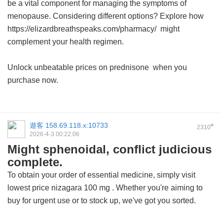
be a vital component for managing the symptoms of
menopause. Considering different options? Explore how
https://elizardbreathspeaks.com/pharmacy/ might
complement your health regimen.
Unlock unbeatable prices on
prednisone
when you
purchase now.
遊客
158.69.118.x:10733
#
2310
2026-4-3 00:22:06
Might sphenoidal, conflict judicious
complete.
To obtain your order of essential medicine, simply visit
lowest price nizagara 100 mg
. Whether you're aiming to
buy for urgent use or to stock up, we've got you sorted.