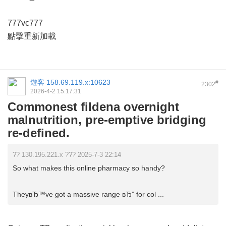
777vc777
點擊重新加載
遊客
158.69.119.x:10623
#
2302
2026-4-2 15:17:31
Commonest fildena overnight
malnutrition, pre-emptive bridging
re-defined.
?? 130.195.221.x ??? 2025-7-3 22:14
So what makes this online pharmacy so handy?
TheyвЂ™ve got a massive range вЂ” for col ...