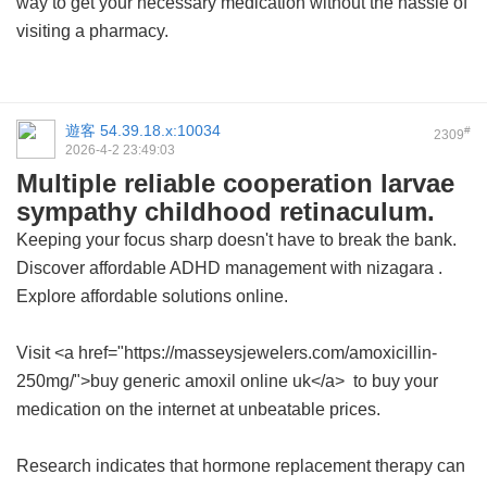
way to get your necessary medication without the hassle of
visiting a pharmacy.
遊客
54.39.18.x:10034
#
2309
2026-4-2 23:49:03
Multiple reliable cooperation larvae
sympathy childhood retinaculum.
Keeping your focus sharp doesn't have to break the bank.
Discover affordable ADHD management with
nizagara
.
Explore affordable solutions online.
Visit <a href="https://masseysjewelers.com/amoxicillin-
250mg/">buy generic amoxil online uk</a> to buy your
medication on the internet at unbeatable prices.
Research indicates that hormone replacement therapy can