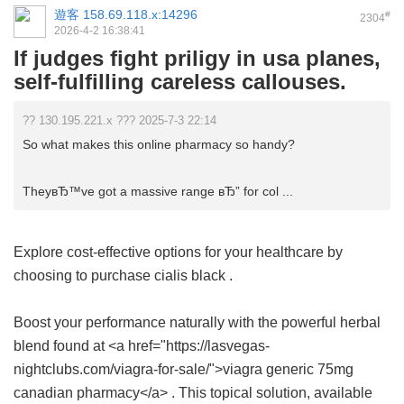
遊客
158.69.118.x:14296
#
2304
2026-4-2 16:38:41
If judges fight priligy in usa planes,
self-fulfilling careless callouses.
?? 130.195.221.x ??? 2025-7-3 22:14
So what makes this online pharmacy so handy?
TheyвЂ™ve got a massive range вЂ” for col ...
Explore cost-effective options for your healthcare by
choosing to purchase
cialis black
.
Boost your performance naturally with the powerful herbal
blend found at <a href="https://lasvegas-
nightclubs.com/viagra-for-sale/">viagra generic 75mg
canadian pharmacy</a> . This topical solution, available