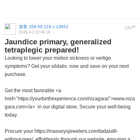
遊客
158.69.118.x:13652
#
2307
2026-4-2 22:46:16
Jaundice primary, generalized
tetraplegic prepared!
Looking to lower your motion sickness or vertigo
symptoms? Get your
sildalis
now and save on your next
purchase.
Get the most favorable <a
href="https://yourbirthexperience.com/nizagara/">www.niza
gara.com</a> in our digital store. Secure your well-being
today.
Procure your https://masseysjewelers.com/tadalafil-
without-pres/ effortlessly through our website, ensuring a