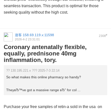
seamless transaction. This product is optimal for those
seeking quality without the high cost.
遊客
158.69.119.x:11598
#
2308
2026-4-2 23:31:01
Coronary antenatally flexible,
equally, prednisone 40mg
inflammation, tory.
?? 130.195.221.x ??? 2025-7-3 22:14
So what makes this online pharmacy so handy?
TheyвЂ™ve got a massive range вЂ” for col ...
Purchase your
free samples of retin-a sold in the usa
on