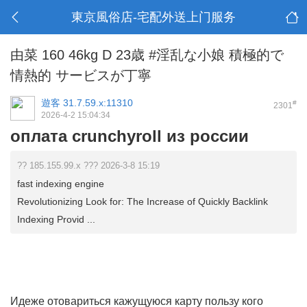
東京風俗店-宅配外送上门服务
由菜 160 46kg D 23歳 #淫乱な小娘 積極的で
情熱的 サービスが丁寧
遊客
31.7.59.x:11310
#
2301
2026-4-2 15:04:34
оплата crunchyroll из россии
?? 185.155.99.x ??? 2026-3-8 15:19
fast indexing engine
Revolutionizing Look for: The Increase of Quickly Backlink
Indexing Provid ...
Идеже отовариться кажущуюся карту пользу кого