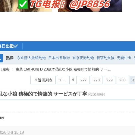
每日出勤✅
熱搜:
东京情人旅馆约炮
日本出差旅游
东京夜游约炮
新宿约女孩
无套中出
搜
门服务
›
由菜 160 46kg D 23歳 #淫乱な小娘 積極的で情熱的 サー ...
索
返回列表
1 ...
227
228
229
230
2
歳 #淫乱な小娘 積極的で情熱的 サービスが丁寧
[複製鏈接]
ии
026-3-8 15:19