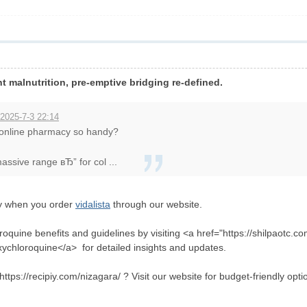
 malnutrition, pre-emptive bridging re-defined.
2025-7-3 22:14
 online pharmacy so handy?
sive range вЂ” for col ...
ly when you order
vidalista
through our website.
quine benefits and guidelines by visiting <a href="https://shilpaotc.c
xychloroquine</a> for detailed insights and updates.
https://recipiy.com/nizagara/ ? Visit our website for budget-friendly op