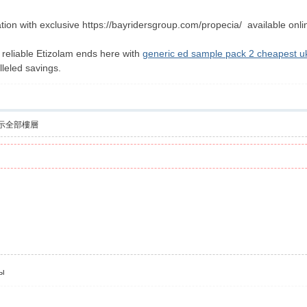
ion with exclusive https://bayridersgroup.com/propecia/ available onli
 reliable Etizolam ends here with
generic ed sample pack 2 cheapest u
leled savings.
示全部樓層
ты