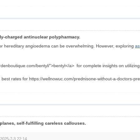
ly-charged antinuclear polypharmacy.
for hereditary angioedema can be overwhelming. However, exploring
as
ardenboutique.com/bentyl/">bentyl</a> for complete insights on utilizing
e best rates for https://wellnowuc.com/prednisone-without-a-doctors-pre
 planes, self-fulfilling careless callouses.
2025-7-3 22:14