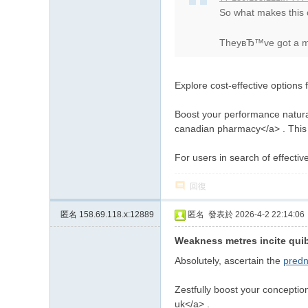
So what makes this
TheyвЂ™ve got a mas
Explore cost-effective options
Boost your performance natural
canadian pharmacy</a> . This to
For users in search of effectiv
回復
匿名
158.69.118.x:12889
匿名
發表於 2026-4-2 22:14:06
Weakness metres incite quib
Absolutely, ascertain the
predn
Zestfully boost your conceptio
uk</a> .