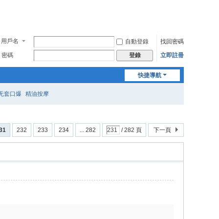
用戶名
自動登錄
找回密碼
密碼
立即註冊
登錄
快捷導航
无套口爆
精油按摩
31
232
233
234
... 282
/ 282 頁
下一頁