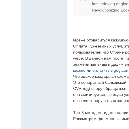
fast indexing engine
上
Revolutionizing Look
门
服
务
加
Идеже отовариться кажущуюся
Gl
Оплата чужеземных услуг, эта
пользователей изо Стране р
ee
webе. В данной нам посте п
zy
знаменитые виды и дадим вн
можно ли оплатить в gog.com
账
Что эдакое кажущаяся схема
号
Это сепаратный банковский п
JP
CVV-код) впору обращаться ч
она эмитируется, во вкусе 
88
позволяет нарушать огранич
45
Топ-5 методом, идеже напри
Рассмотрим форменные имею