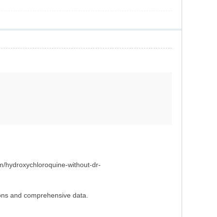
om/hydroxychloroquine-without-dr-
tions and comprehensive data.