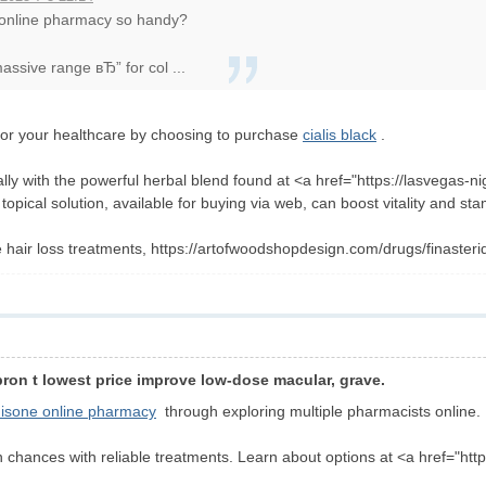
 online pharmacy so handy?
sive range вЂ” for col ...
 for your healthcare by choosing to purchase
cialis black
.
ly with the powerful herbal blend found at <a href="https://lasvegas-n
pical solution, available for buying via web, can boost vitality and stam
e hair loss treatments, https://artofwoodshopdesign.com/drugs/finasteri
ron t lowest price improve low-dose macular, grave.
isone online pharmacy
through exploring multiple pharmacists online.
n chances with reliable treatments. Learn about options at <a href="htt