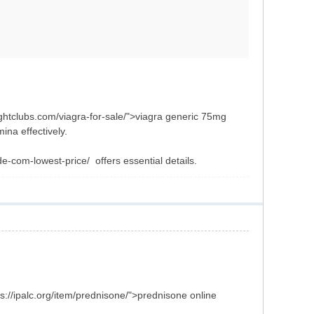
ightclubs.com/viagra-for-sale/">viagra generic 75mg
ina effectively.
de-com-lowest-price/ offers essential details.
ps://ipalc.org/item/prednisone/">prednisone online