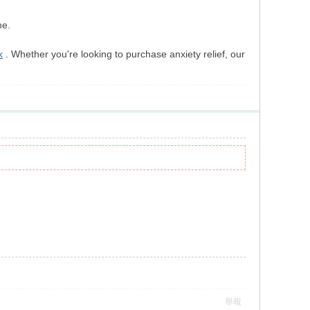
ne.
k
. Whether you're looking to purchase anxiety relief, our
舉報