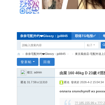
奈奈宅配外约❤️Gleezy：jp8845
联络TG电报✅
帖子
»
奈奈宅配外约❤️Gleezy：jp8845
›
›
東京風俗店-宅配外送上
奈
發新帖
回復
奈
樓主:
admin
由菜 160 46kg D 23
东
京
匿名
31.7.59.x:11310
匿名
發表於 2026-4-2 15:04:34
宅
оплата crunchyroll из росс
配
-
?? 185.155.99.x ??? 2