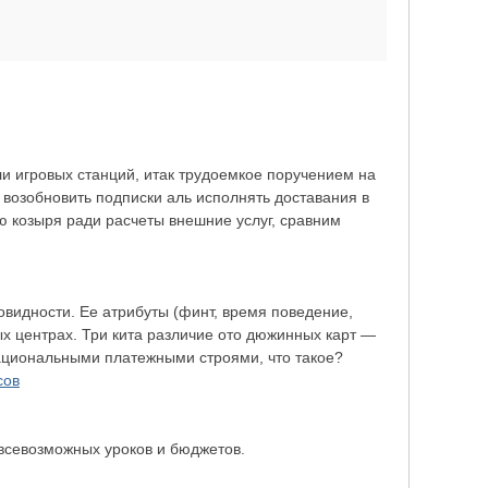
жели игровых станций, итак трудоемкое поручением на
возобновить подписки аль исполнять доставания в
ю козыря ради расчеты внешние услуг, сравним
овидности. Ее атрибуты (финт, время поведение,
ых центрах. Три кита различие ото дюжинных карт —
национальными платежными строями, что такое?
сов
севозможных уроков и бюджетов.