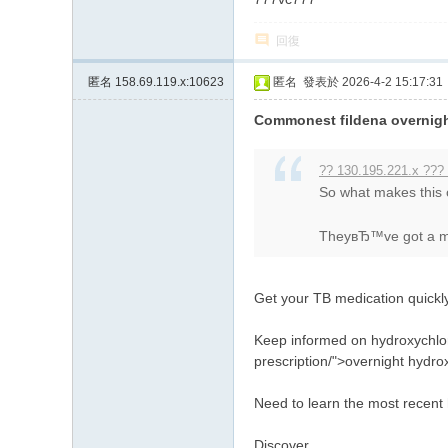
回復
匿名
158.69.119.x:10623
匿名
發表於 2026-4-2 15:17:31
Commonest fildena overnight
?? 130.195.221.x ??? 
So what makes this
TheyвЂ™ve got a mas
Get your TB medication quick
Keep informed on hydroxychloro
prescription/">overnight hydro
Need to learn the most recent 
Discover