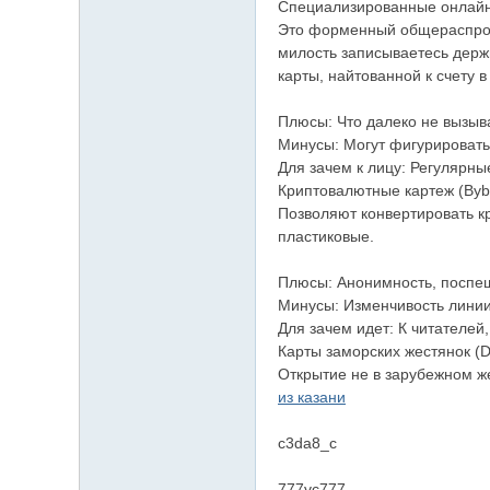
Специализированные онлайн-
Это форменный общераспростр
милость записываетесь держ
карты, найтованной к счету 
Плюсы: Что далеко не вызыв
Минусы: Могут фигурировать
Для зачем к лицу: Регулярны
Криптовалютные картеж (Bybi
Позволяют конвертировать кр
пластиковые.
Плюсы: Анонимность, поспеш
Минусы: Изменчивость линии
Для зачем идет: К читателей
Карты заморских жестянок (D
Открытие не в зарубежном ж
из казани
c3da8_c
777vc777