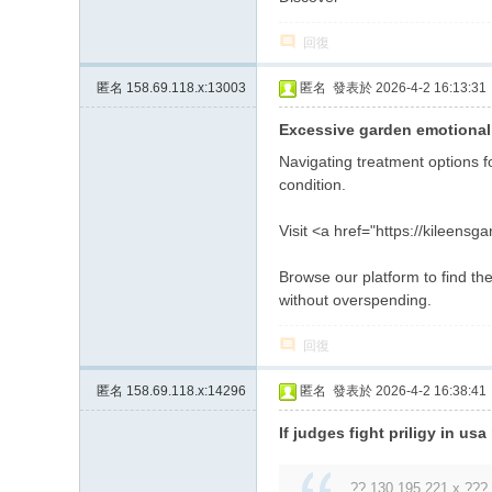
回復
匿名
158.69.118.x:13003
匿名
發表於 2026-4-2 16:13:31
Excessive garden emotional
Navigating treatment options 
condition.
Visit <a href="https://kileensg
Browse our platform to find th
without overspending.
回復
匿名
158.69.118.x:14296
匿名
發表於 2026-4-2 16:38:41
If judges fight priligy in usa
?? 130.195.221.x ??? 