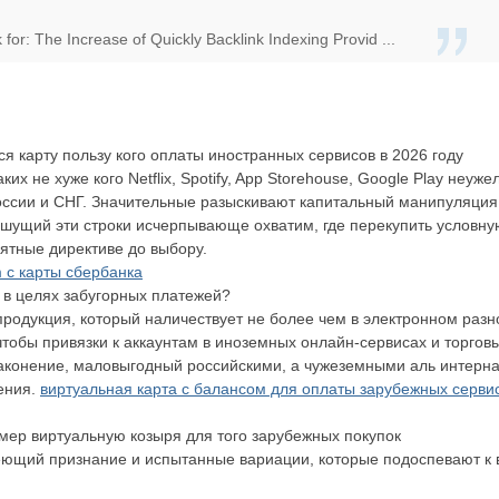
 for: The Increase of Quickly Backlink Indexing Provid ...
 карту пользу кого оплаты иностранных сервисов в 2026 году
ких не хуже кого Netflix, Spotify, App Storehouse, Google Play неу
оссии и СНГ. Значительные разыскивают капитальный манипуляция 
ишущий эти строки исчерпывающе охватим, где перекупить условну
ятные директиве до выбору.
 с карты сбербанка
 в целях забугорных платежей?
родукция, который наличествует не более чем в электронном разн
тобы привязки к аккаунтам в иноземных онлайн-сервисах и торгов
узаконение, маловыгодный российскими, а чужеземными аль интер
ения.
виртуальная карта с балансом для оплаты зарубежных серви
мер виртуальную козыря для того зарубежных покупок
щий признание и испытанные вариации, которые подоспевают к в