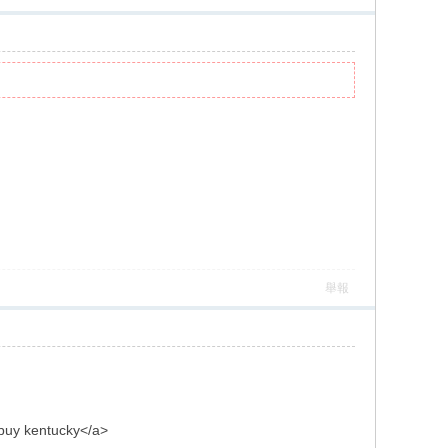
舉報
 buy kentucky</a>