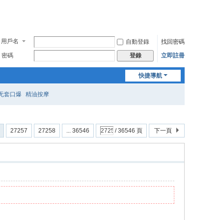
用戶名
自動登錄
找回密碼
密碼
立即註冊
登錄
快捷導航
无套口爆
精油按摩
27257
27258
... 36546
/ 36546 頁
下一頁