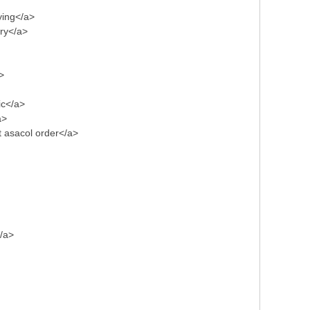
ying</a>
ery</a>
>
ic</a>
a>
t asacol order</a>
</a>