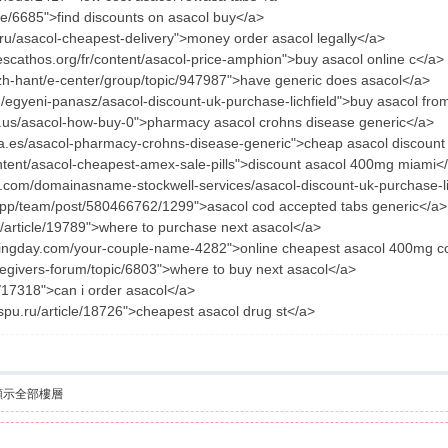
ode/6685">find discounts on asacol buy</a>
.ru/asacol-cheapest-delivery">money order asacol legally</a>
escathos.org/fr/content/asacol-price-amphion">buy asacol online c</a>
zh-hant/e-center/group/topic/947987">have generic does asacol</a>
hu/egyeni-panasz/asacol-discount-uk-purchase-lichfield">buy asacol fro
s.us/asacol-how-buy-0">pharmacy asacol crohns disease generic</a>
ta.es/asacol-pharmacy-crohns-disease-generic">cheap asacol discount 
content/asacol-cheapest-amex-sale-pills">discount asacol 400mg miami<
.com/domainasname-stockwell-services/asacol-discount-uk-purchase-lich
.app/team/post/580466762/1299">asacol cod accepted tabs generic</a>
ru/article/19789">where to purchase next asacol</a>
eddingday.com/your-couple-name-4282">online cheapest asacol 400mg c
aregivers-forum/topic/6803">where to buy next asacol</a>
t/17318">can i order asacol</a>
nspu.ru/article/18726">cheapest asacol drug st</a>
顯示全部樓層