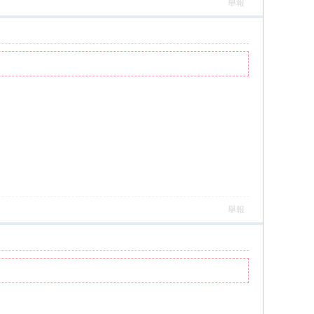
舉報
舉報