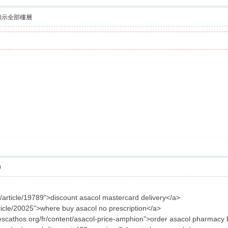
顯示全部樓層
0
ru/article/19789">discount asacol mastercard delivery</a>
article/20025">where buy asacol no prescription</a>
nescathos.org/fr/content/asacol-price-amphion">order asacol pharmacy