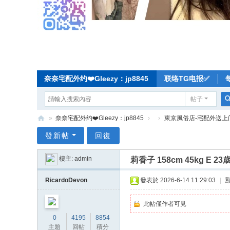
奈奈宅配外约❤️Gleezy：jp8845
联络TG电报✅
帖子
»
奈奈宅配外约❤️Gleezy：jp8845
›
›
東京風俗店-宅配外送上
奈
發新帖
回復
奈
樓主:
admin
莉香子 158cm 45kg E
东
京
RicardoDevon
發表於 2026-6-14 11:29:03
|
宅
此帖僅作者可見
配
0
4195
8854
-
主題
回帖
積分