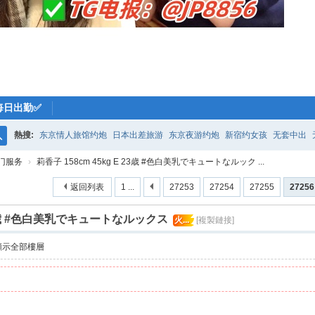
每日出勤✅
熱搜:
东京情人旅馆约炮
日本出差旅游
东京夜游约炮
新宿约女孩
无套中出
搜
门服务
›
莉香子 158cm 45kg E 23歳 #色白美乳でキュートなルック ...
索
返回列表
1 ...
27253
27254
27255
27256
 23歳 #色白美乳でキュートなルックス
火...
[複製鏈接]
顯示全部樓層