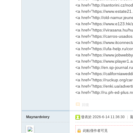
<a href="http://santorini.cz/n
<a href="https://www.estate21
<a href="http://old-namur.jeun
<a href="https://www.e123.hk/
<a href="https://virasana.hu/
<a href="https://carros-usado
<a href="https://www.itconnec
<a href="https://ufa-help.ru/
<a href="https://www.jobwebby
<a href="https://www.player1
<a href="http://en.sp-journal.
<a href="https://californiaw
<a href="https://ruckup.org/c
<a href="https://enki.ua/adver
<a href="http://ru.ph-ed-plus.
回復
Maynardviory
發表於 2026-6-14 11:36:30
|
此帖僅作者可見