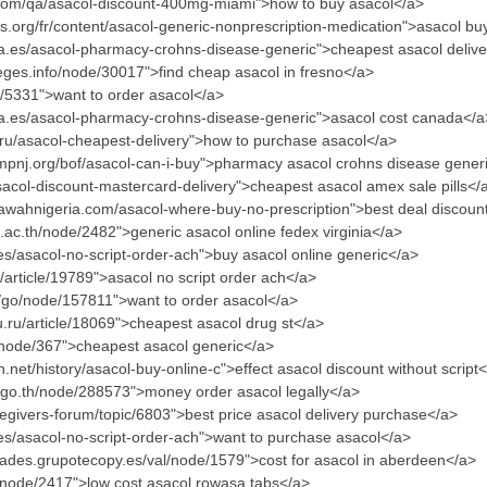
.com/qa/asacol-discount-400mg-miami">how to buy asacol</a>
os.org/fr/content/asacol-generic-nonprescription-medication">asacol bu
ta.es/asacol-pharmacy-crohns-disease-generic">cheapest asacol deliv
leges.info/node/30017">find cheap asacol in fresno</a>
e/5331">want to order asacol</a>
ta.es/asacol-pharmacy-crohns-disease-generic">asacol cost canada</a
.ru/asacol-cheapest-delivery">how to purchase asacol</a>
mpnj.org/bof/asacol-can-i-buy">pharmacy asacol crohns disease gener
/asacol-discount-mastercard-delivery">cheapest asacol amex sale pills</
.dawahnigeria.com/asacol-where-buy-no-prescription">best deal discoun
.ac.th/node/2482">generic asacol online fedex virginia</a>
cles/asacol-no-script-order-ach">buy asacol online generic</a>
u/article/19789">asacol no script order ach</a>
/go/node/157811">want to order asacol</a>
u.ru/article/18069">cheapest asacol drug st</a>
z/node/367">cheapest asacol generic</a>
.net/history/asacol-buy-online-c">effect asacol discount without script
i.go.th/node/288573">money order asacol legally</a>
regivers-forum/topic/6803">best price asacol delivery purchase</a>
cles/asacol-no-script-order-ach">want to purchase asacol</a>
ciades.grupotecopy.es/val/node/1579">cost for asacol in aberdeen</a>
/node/2417">low cost asacol rowasa tabs</a>