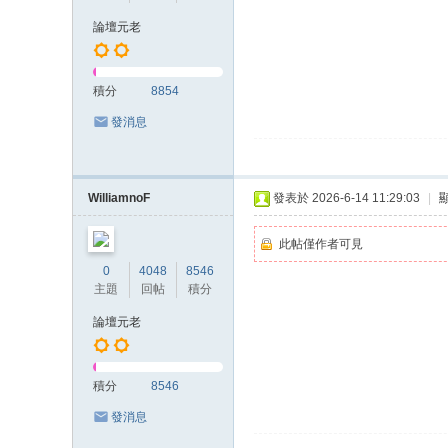
上
論壇元老
门
服
積分
8854
务
發消息
加
Gl
ee
WilliamnoF
發表於 2026-6-14 11:29:03
|
zy
此帖僅作者可見
账
0
4048
8546
号
主題
回帖
積分
JP
論壇元老
88
45
積分
8546
發消息