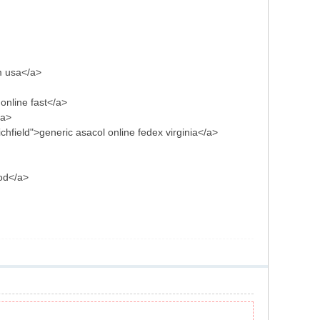
m usa</a>
online fast</a>
/a>
field">generic asacol online fedex virginia</a>
od</a>