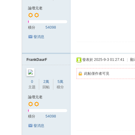
上
論壇元老
门
服
積分
54098
务
發消息
加
Gl
ee
FrankDaurF
發表於 2025-9-3 01:27:41
|
顯
zy
此帖僅作者可見
账
0
2萬
5萬
号
主題
回帖
積分
JP
論壇元老
88
45
積分
54098
發消息