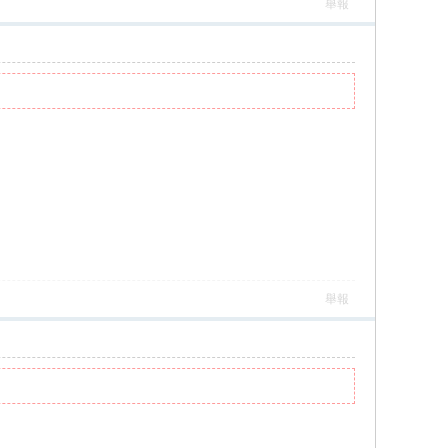
舉報
舉報