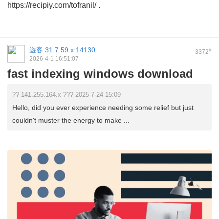
https://recipiy.com/tofranil/ .
遊客
31.7.59.x:14130
#
3372
2026-4-1 16:51:07
fast indexing windows download
?? 141.255.164.x ??? 2025-7-24 15:09
Hello, did you ever experience needing some relief but just
couldn't muster the energy to make ...