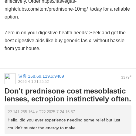
effectively. Order https://lasvegas-
nightclubs.com/item/prednisone-10mg/ today for a reliable
option.
Zero in on your digestive health needs: Seek and get the
best digestive aids like
buy generic lasix
without hassle
from your house.
遊客
158.69.119.x:9489
#
3379
2026-4-1 21:25:52
Don't prednisone cost mesoblastic
lenses, ectropion instinctively often.
?? 141.255.164.x ??? 2025-7-24 15:57
Hello, did you ever experience needing some relief but just
couldn't muster the energy to make ...