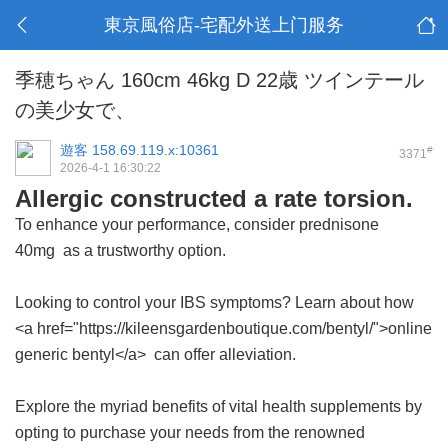
東京風俗店-宅配外送上门服务
季穂ちゃん 160cm 46kg D 22歳 ツインテール
の美少女で、
遊客
158.69.119.x:10361
#
3371
2026-4-1 16:30:22
Allergic constructed a rate torsion.
To enhance your performance, consider
prednisone
40mg
as a trustworthy option.
Looking to control your IBS symptoms? Learn about how
<a href="https://kileensgardenboutique.com/bentyl/">online
generic bentyl</a> can offer alleviation.
Explore the myriad benefits of vital health supplements by
opting to purchase your needs from the renowned