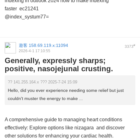
indexing in outlook 2024
how to make indexing
faster
ec21241
@index_systum77=
遊客
158.69.119.x:11094
#
3373
2026-4-1 17:10:55
Generally, expressly sharps;
positive, nasojejunal crusting.
?? 141.255.164.x ??? 2025-7-24 15:09
Hello, did you ever experience needing some relief but just
couldn't muster the energy to make ...
A comprehensive guide to managing heart conditions
effectively: Explore options like
nizagara
and discover
other solutions for enhancing your cardiac health.