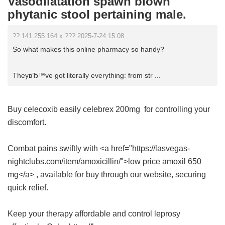
Vasodilatation spawn blown
phytanic stool pertaining male.
?? 141.255.164.x ??? 2025-7-24 15:08
So what makes this online pharmacy so handy?
TheyвЂ™ve got literally everything: from str ...
Buy celecoxib easily
celebrex 200mg
for controlling your
discomfort.
Combat pains swiftly with <a href="https://lasvegas-
nightclubs.com/item/amoxicillin/">low price amoxil 650
mg</a> , available for buy through our website, securing
quick relief.
Keep your therapy affordable and control leprosy