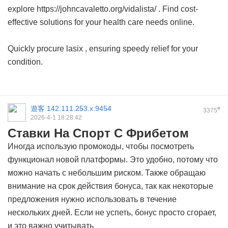
explore https://johncavaletto.org/vidalista/ . Find cost-
effective solutions for your health care needs online.
Quickly procure
lasix
, ensuring speedy relief for your
condition.
遊客
142.111.253.x:9454
#
3375
2026-4-1 18:28:42
Ставки На Спорт С Фрибетом
Иногда использую промокоды, чтобы посмотреть
функционал новой платформы. Это удобно, потому что
можно начать с небольшим риском. Также обращаю
внимание на срок действия бонуса, так как некоторые
предложения нужно использовать в течение
нескольких дней. Если не успеть, бонус просто сгорает,
и это важно учитывать