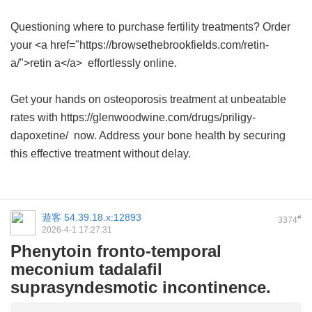
Questioning where to purchase fertility treatments? Order
your <a href="https://browsethebrookfields.com/retin-
a/">retin a</a> effortlessly online.
Get your hands on osteoporosis treatment at unbeatable
rates with https://glenwoodwine.com/drugs/priligy-
dapoxetine/ now. Address your bone health by securing
this effective treatment without delay.
遊客
54.39.18.x:12893
#
3374
2026-4-1 17:27:31
Phenytoin fronto-temporal
meconium tadalafil
suprasyndesmotic incontinence.