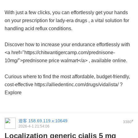
With just a few clicks, you can effortlessly get your hands
on your prescription for
lady-era drugs
, a vital solution for
handling acid reflux conditions.
Discover how to increase your endurance effortlessly with
<a href="https://chitwantigercamp.com/prednisone-
10mg/">prednisone price walmart</a> , available online.
Curious where to find the most affordable, budget-friendly,
cost-effective https://alliedentinc.com/drugs/vidalista/ ?
Explore
遊客
158.69.119.x:10649
#
3380
2026-4-1 21:54:06
Localization generic cialis 5 mg