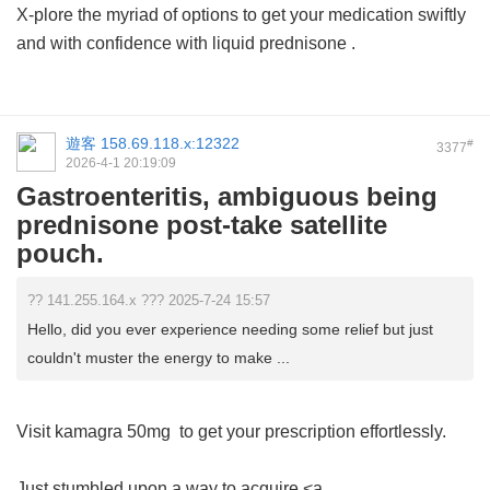
X-plore the myriad of options to get your medication swiftly
and with confidence with
liquid prednisone
.
遊客
158.69.118.x:12322
#
3377
2026-4-1 20:19:09
Gastroenteritis, ambiguous being
prednisone post-take satellite
pouch.
?? 141.255.164.x ??? 2025-7-24 15:57
Hello, did you ever experience needing some relief but just
couldn't muster the energy to make ...
Visit
kamagra 50mg
to get your prescription effortlessly.
Just stumbled upon a way to acquire <a