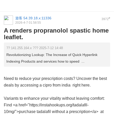
遊客
54.39.18.x:11336
#
3972
2026-4-7 01:58:55
A renders propranolol spastic home
leaflet.
?? 141.255.164.x ??? 2025-7-12 14:48
Revolutionizing Lookup: The Increase of Quick Hyperlink
Indexing Products and services how to speed ...
Need to reduce your prescription costs? Uncover the best
deals by accessing a
cipro from india
right here.
Variants to enhance your vitality without leaving comfort:
Find <a href="https://instahookups.org/tadalafil-
10mg/">purchase tadalafil without a prescription</a> at