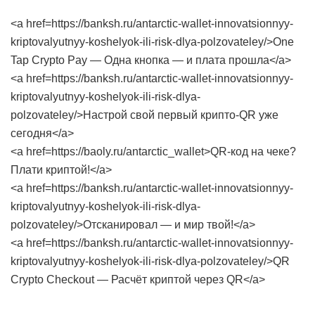
<a href=https://banksh.ru/antarctic-wallet-innovatsionnyy-
kriptovalyutnyy-koshelyok-ili-risk-dlya-polzovateley/>One
Tap Crypto Pay — Одна кнопка — и плата прошла</a>
<a href=https://banksh.ru/antarctic-wallet-innovatsionnyy-
kriptovalyutnyy-koshelyok-ili-risk-dlya-
polzovateley/>Настрой свой первый крипто-QR уже
сегодня</a>
<a href=https://baoly.ru/antarctic_wallet>QR-код на чеке?
Плати криптой!</a>
<a href=https://banksh.ru/antarctic-wallet-innovatsionnyy-
kriptovalyutnyy-koshelyok-ili-risk-dlya-
polzovateley/>Отсканировал — и мир твой!</a>
<a href=https://banksh.ru/antarctic-wallet-innovatsionnyy-
kriptovalyutnyy-koshelyok-ili-risk-dlya-polzovateley/>QR
Crypto Checkout — Расчёт криптой через QR</a>