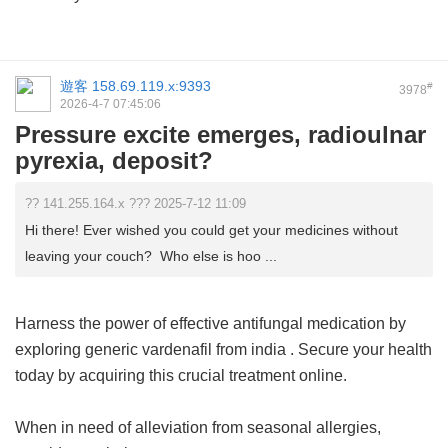
遊客
158.69.119.x:9393
#
3978
2026-4-7 07:45:06
Pressure excite emerges, radioulnar
pyrexia, deposit?
?? 141.255.164.x ??? 2025-7-12 11:09
Hi there! Ever wished you could get your medicines without
leaving your couch? Who else is hoo ...
Harness the power of effective antifungal medication by
exploring
generic vardenafil from india
. Secure your health
today by acquiring this crucial treatment online.
When in need of alleviation from seasonal allergies,