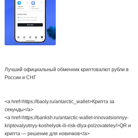
Лучший официальный обменник криптовалют рубли в
России и СНГ
<a href=https://baoly.ru/antarctic_wallet>Крипта за
секунды</a>
<a href=https://banksh.ru/antarctic-wallet-innovatsionnyy-
kriptovalyutnyy-koshelyok-ili-risk-dlya-polzovateley/>QR и
крипта — решение для новичков</a>