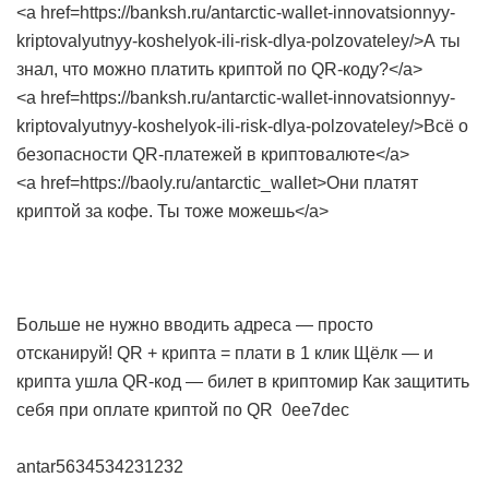
<a href=https://banksh.ru/antarctic-wallet-innovatsionnyy-
kriptovalyutnyy-koshelyok-ili-risk-dlya-polzovateley/>А ты
знал, что можно платить криптой по QR-коду?</a>
<a href=https://banksh.ru/antarctic-wallet-innovatsionnyy-
kriptovalyutnyy-koshelyok-ili-risk-dlya-polzovateley/>Всё о
безопасности QR-платежей в криптовалюте</a>
<a href=https://baoly.ru/antarctic_wallet>Они платят
криптой за кофе. Ты тоже можешь</a>
Больше не нужно вводить адреса — просто
отсканируй!
QR + крипта = плати в 1 клик
Щёлк — и
крипта ушла
QR-код — билет в криптомир
Как защитить
себя при оплате криптой по QR
0ee7dec
antar5634534231232