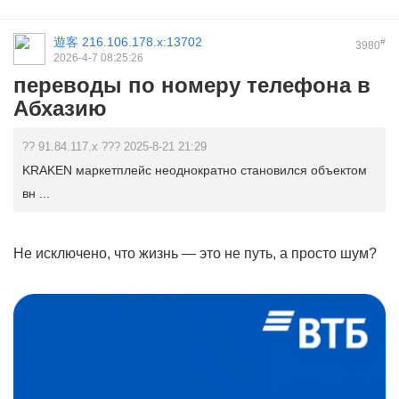
遊客
216.106.178.x:13702
#
3980
2026-4-7 08:25:26
переводы по номеру телефона в
Абхазию
?? 91.84.117.x ??? 2025-8-21 21:29
KRAKEN маркетплейс неоднократно становился объектом
вн ...
Не исключено, что жизнь — это не путь, а просто шум?