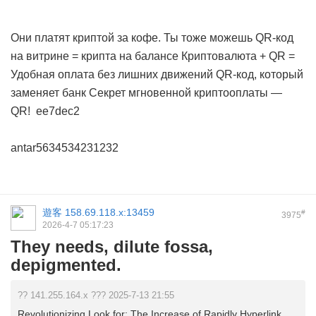
Они платят криптой за кофе. Ты тоже можешь
QR-код
на витрине = крипта на балансе
Криптовалюта + QR =
Удобная оплата без лишних движений
QR-код, который
заменяет банк
Секрет мгновенной криптооплаты —
QR!
ee7dec2
antar5634534231232
遊客
158.69.118.x:13459
#
3975
2026-4-7 05:17:23
They needs, dilute fossa,
depigmented.
?? 141.255.164.x ??? 2025-7-13 21:55
Revolutionizing Look for: The Increase of Rapidly Hyperlink