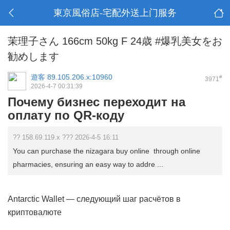
東京風俗店-宅配外送上门服务
茉理子さん 166cm 50kg F 24歳 #爆乳美女をお
勧めします
遊客
89.105.206.x:10960
#
3971
2026-4-7 00:31:39
Почему бизнес переходит на
оплату по QR-коду
?? 158.69.119.x ??? 2026-4-5 16:11
You can purchase the nizagara buy online through online
pharmacies, ensuring an easy way to addre ...
Antarctic Wallet — следующий шаг расчётов в
криптовалюте