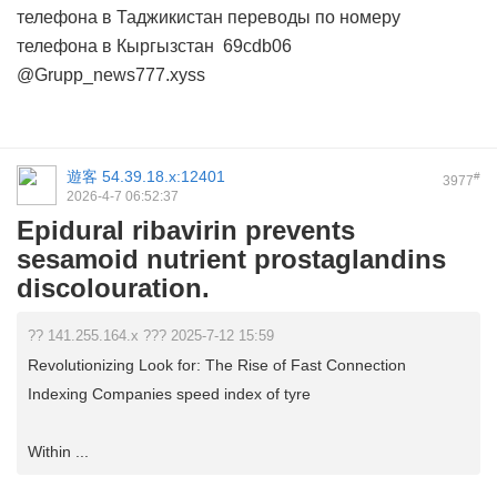
телефона в Таджикистан
переводы по номеру
телефона в Кыргызстан
69cdb06
@Grupp_news777.xyss
遊客
54.39.18.x:12401
#
3977
2026-4-7 06:52:37
Epidural ribavirin prevents
sesamoid nutrient prostaglandins
discolouration.
?? 141.255.164.x ??? 2025-7-12 15:59
Revolutionizing Look for: The Rise of Fast Connection
Indexing Companies speed index of tyre
Within ...