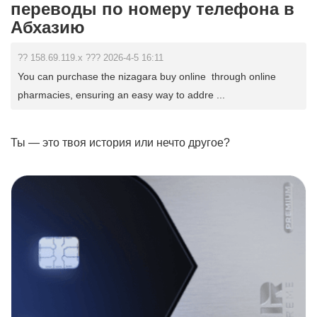
переводы по номеру телефона в
Абхазию
?? 158.69.119.x ??? 2026-4-5 16:11
You can purchase the nizagara buy online through online
pharmacies, ensuring an easy way to addre ...
Ты — это твоя история или нечто другое?