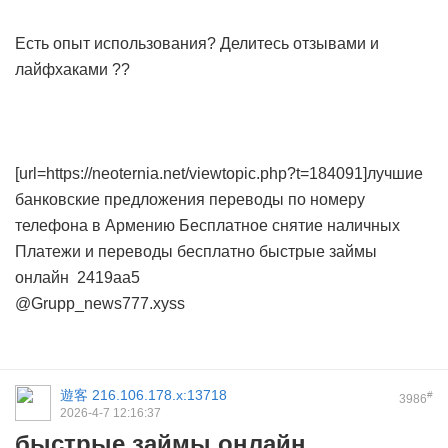
Есть опыт использования? Делитесь отзывами и
лайфхаками ??
[url=https://neoternia.net/viewtopic.php?t=184091]лучшие
банковские предложения
переводы по номеру
телефона в Армению
Бесплатное снятие наличных
Платежи и переводы бесплатно
быстрые займы
онлайн
2419aa5
@Grupp_news777.xyss
遊客
216.106.178.x:13718
#
3986
2026-4-7 12:16:37
быстрые займы онлайн