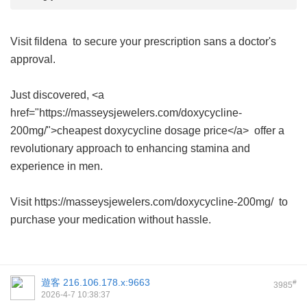
Visit
fildena
to secure your prescription sans a doctor's
approval.
Just discovered, <a
href="https://masseysjewelers.com/doxycycline-
200mg/">cheapest doxycycline dosage price</a> offer a
revolutionary approach to enhancing stamina and
experience in men.
Visit https://masseysjewelers.com/doxycycline-200mg/ to
purchase your medication without hassle.
遊客
216.106.178.x:9663
#
3985
2026-4-7 10:38:37