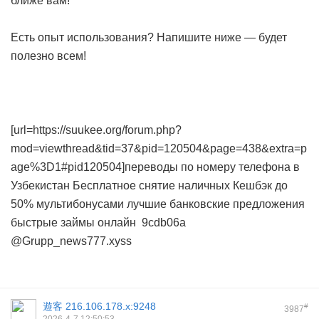
ближе вам!
Есть опыт использования? Напишите ниже — будет
полезно всем!
[url=https://suukee.org/forum.php?
mod=viewthread&tid=37&pid=120504&page=438&extra=p
age%3D1#pid120504]переводы по номеру телефона в
Узбекистан
Бесплатное снятие наличных
Кешбэк до
50% мультибонусами
лучшие банковские предложения
быстрые займы онлайн
9cdb06a
@Grupp_news777.xyss
遊客
216.106.178.x:9248
#
3987