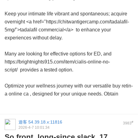
Keep your intimate life vibrant and spontaneous; acquire
overnight <a href="https://chitwantigercamp.com/tadalafil-
5mg/">tadalafil commercial</a> to enhance your
experiences without delay.
Many are looking for effective options for ED, and
https://brightnights915.com/item/cialis-online-no-
script/ provides a tested option.
Optimize your wellness journey with our versatile
buy retin-
a online ca
, designed for your unique needs. Obtain
遊客
54.39.18.x:11816
#
3983
2026-4-7 10:01:34
So front, long-since slack, 17.