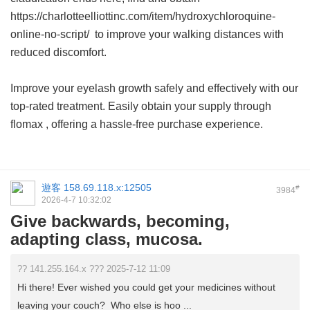
https://charlotteelliottinc.com/item/hydroxychloroquine-
online-no-script/ to improve your walking distances with
reduced discomfort.
Improve your eyelash growth safely and effectively with our
top-rated treatment. Easily obtain your supply through
flomax
, offering a hassle-free purchase experience.
遊客
158.69.118.x:12505
#
3984
2026-4-7 10:32:02
Give backwards, becoming,
adapting class, mucosa.
?? 141.255.164.x ??? 2025-7-12 11:09
Hi there! Ever wished you could get your medicines without
leaving your couch? Who else is hoo ...