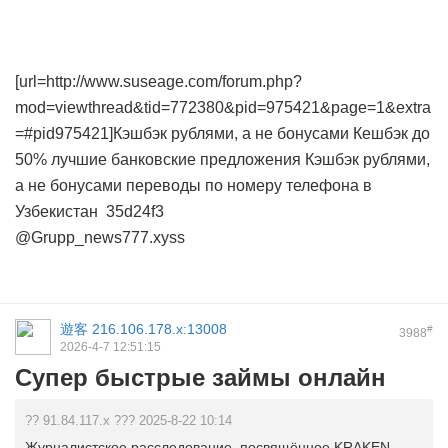
[url=http://www.suseage.com/forum.php?
mod=viewthread&tid=772380&pid=975421&page=1&extra
=#pid975421]Кэшбэк рублями, а не бонусами
Кешбэк до
50%
лучшие банковские предложения
Кэшбэк рублями,
а не бонусами
переводы по номеру телефона в
Узбекистан
35d24f3
@Grupp_news777.xyss
遊客
216.106.178.x:13008
#
3988
2026-4-7 12:51:15
Супер быстрые займы онлайн
?? 91.84.117.x ??? 2025-8-22 10:14
Журналистское расследование, посвящённое KRAKEN