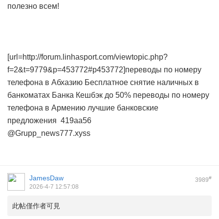
полезно всем!
[url=http://forum.linhasport.com/viewtopic.php?
f=2&t=9779&p=453772#p453772]переводы по номеру
телефона в Абхазию
Бесплатное снятие наличных в
банкоматах Банка
Кешбэк до 50%
переводы по номеру
телефона в Армению
лучшие банковские
предложения
419aa56
@Grupp_news777.xyss
JamesDaw
#
3989
2026-4-7 12:57:08
此帖僅作者可見