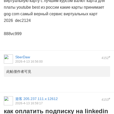
виртуальную карту с лучшим курсом валют
карта для
платы youtube best из россии
какие карты принимает
gog com
самый верный сервис виртуальных карт
2026
dec2124
888vc999
SberDaw
#
4152
2026-4-13 16:56:00
此帖僅作者可見
遊客
205.237.111.x:12612
#
4153
2026-4-13 16:59:17
как оплатить подписку на linkedin