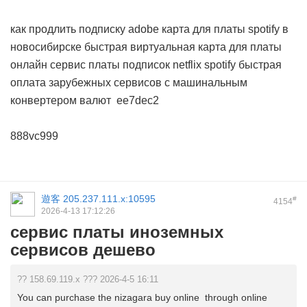
как продлить подписку adobe
карта для платы spotify в
новосибирске
быстрая виртуальная карта для платы
онлайн
сервис платы подписок netflix spotify
быстрая
оплата зарубежных сервисов с машинальным
конвертером валют
ee7dec2
888vc999
遊客
205.237.111.x:10595
#
4154
2026-4-13 17:12:26
сервис платы иноземных
сервисов дешево
?? 158.69.119.x ??? 2026-4-5 16:11
You can purchase the nizagara buy online through online