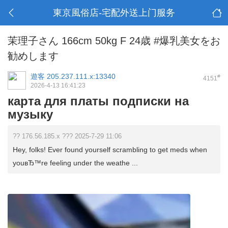
東京風俗店-宅配外送上门服务
茉理子さん 166cm 50kg F 24歳 #爆乳美女をお
勧めします
遊客
205.237.111.x:13340
#
4151
2026-4-13 16:41:23
карта для платы подписки на
музыку
?? 176.56.185.x ??? 2025-7-29 11:06
Hey, folks! Ever found yourself scrambling to get meds when
youвЂ™re feeling under the weathe ...