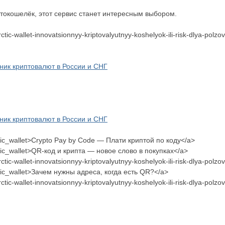
токошелёк, этот сервис станет интересным выбором.
rctic-wallet-innovatsionnyy-kriptovalyutnyy-koshelyok-ili-risk-dlya-pol
ик криптовалют в России и СНГ
ик криптовалют в России и СНГ
rctic_wallet>Crypto Pay by Code — Плати криптой по коду</a>
rctic_wallet>QR-код и крипта — новое слово в покупках</a>
rctic-wallet-innovatsionnyy-kriptovalyutnyy-koshelyok-ili-risk-dlya-po
rctic_wallet>Зачем нужны адреса, когда есть QR?</a>
rctic-wallet-innovatsionnyy-kriptovalyutnyy-koshelyok-ili-risk-dlya-pol