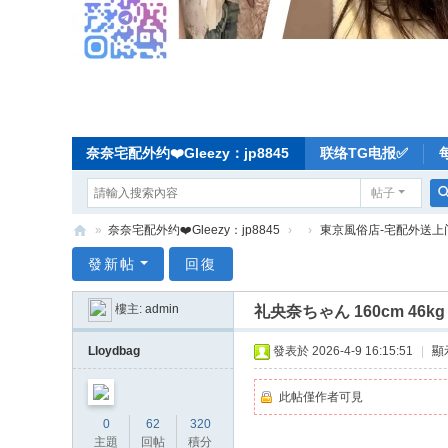
奈奈宅配外约❤️Gleezy：jp8845
联络TG电报✅
帖子
»
奈奈宅配外约❤️Gleezy：jp8845
›
›
東京風俗店-宅配外送上
奈
發新帖
回復
奈
樓主:
admin
礼央奈ちゃん 160cm 46
东
京
Lloydbag
發表於 2026-4-9 16:15:51
|
顯
宅
此帖僅作者可見
配
0
62
320
-
主題
回帖
積分