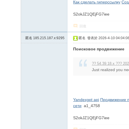
Как сделать гиперссылку
Соз
S2okJZ1QEjFG7iee
回復
匿名
185.215.187.x:9295
匿名
發表於 2026-4-10 04:04:0
Поисковое продвижение
?? 54.39.18.x ??? 202
Just realized you nee
Yandexgpt api
Продвижение п
сети
a1_4758
S2okJZ1QEjFG7iee