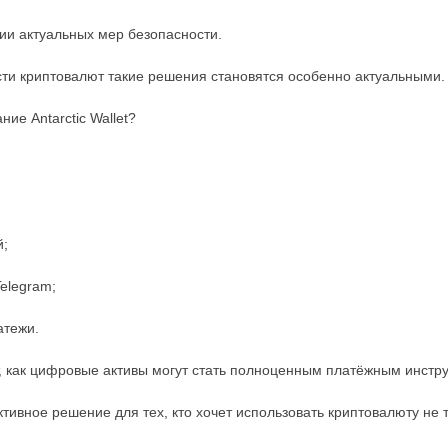
ии актуальных мер безопасности.
сти криптовалют такие решения становятся особенно актуальными.
ие Antarctic Wallet?
й;
Telegram;
атежи.
ет, как цифровые активы могут стать полноценным платёжным инст
пективное решение для тех, кто хочет использовать криптовалюту не