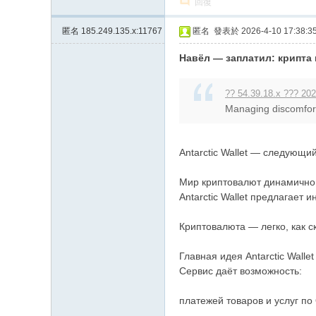
回復
匿名
185.249.135.x:11767
匿名
發表於 2026-4-10 17:38:3
Навёл — заплатил: крипта
?? 54.39.18.x ??? 202
Managing discomfort 
Antarctic Wallet — следующи
Мир криптовалют динамично 
Antarctic Wallet предлагает
Криптовалюта — легко, как 
Главная идея Antarctic Wall
Сервис даёт возможность:
платежей товаров и услуг по