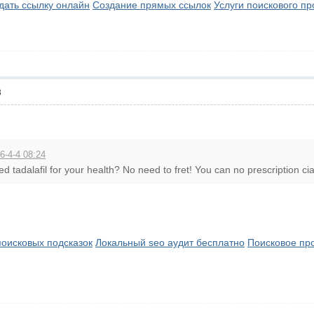
дать ссылку онлайн
Создание прямых ссылок
Услуги поискового п
8
6-4-4 08:24
d tadalafil for your health? No need to fret! You can no prescription cial
оисковых подсказок
Локальный seo аудит бесплатно
Поисковое пр