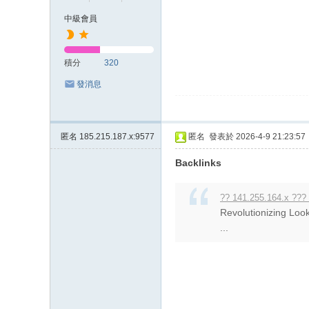
上
中級會員
门
服
積分
320
务
發消息
加
Gl
ee
匿名
185.215.187.x:9577
匿名
發表於 2026-4-9 21:23:57
zy
Backlinks
账
号
?? 141.255.164.x ???
JP
Revolutionizing Look
...
88
45