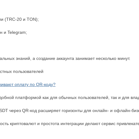
и (TRC-20 и TON);
н и Telegram;
льных знаний, а создание аккаунта занимает несколько минут.
астных пользователей
ивают оплату по QR-коду?
ь удобной платформой как для обычных пользователей, так и для вла
SDT через QR-код расширяет горизонты для онлайн- и офлайн-биз
ость криптовалют и простота интеграции делают сервис привлека