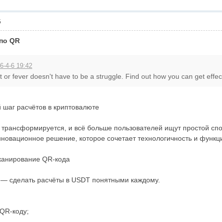
5
 по QR
6-4-6 19:42
or fever doesn't have to be a struggle. Find out how you can get effecti
й шаг расчётов в криптовалюте
трансформируется, и всё больше пользователей ищут простой спо
 инновационное решение, которое сочетает технологичность и функ
сканирование QR-кода
et — сделать расчёты в USDT понятными каждому.
 QR-коду;