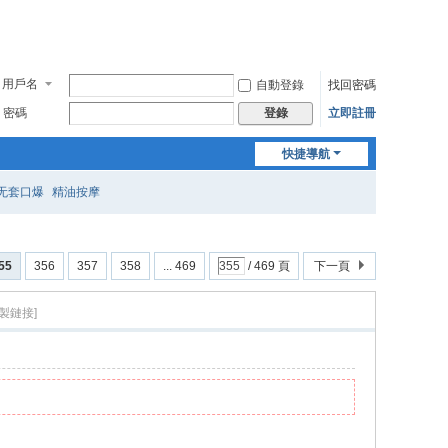
用戶名
自動登錄
找回密碼
密碼
立即註冊
登錄
快捷導航
无套口爆
精油按摩
55
356
357
358
... 469
/ 469 頁
下一頁
複製鏈接]