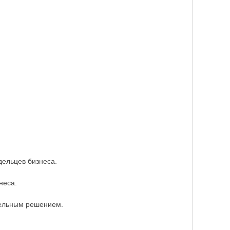
дельцев бизнеса.
неса.
тельным решением.