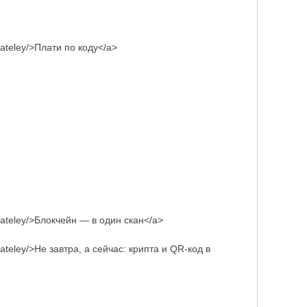
zovateley/>Плати по коду</a>
lzovateley/>Блокчейн — в один скан</a>
zovateley/>Не завтра, а сейчас: крипта и QR-код в