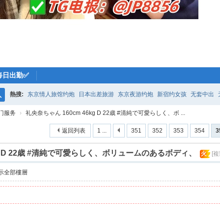
每日出勤✅
熱搜:
东京情人旅馆约炮
日本出差旅游
东京夜游约炮
新宿约女孩
无套中出
搜
门服务
›
礼央奈ちゃん 160cm 46kg D 22歳 #清純で可愛らしく、ボ ...
索
返回列表
1 ...
351
352
353
354
3
kg D 22歳 #清純で可愛らしく、ボリュームのあるボディ、
火
[
示全部樓層