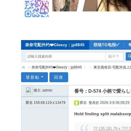
奈奈宅配外约❤️Gleezy：jp8845
联络TG电报✅
帖子
»
奈奈宅配外约❤️Gleezy：jp8845
›
›
東京風俗店-宅配外送上
奈
發新帖
回復
奈
樓主:
admin
番号：D-574 小柄で愛
东
京
匿名
158.69.119.x:13479
匿名
發表於 2026-3-9 06:08:25
宅
Hold finding split malabsorp
配
-
?? 135.181.79.x ??? 