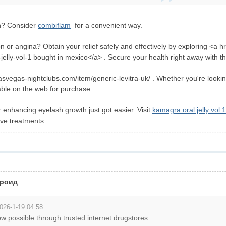
th? Consider
combiflam
for a convenient way.
n or angina? Obtain your relief safely and effectively by exploring <a 
-jelly-vol-1 bought in mexico</a> . Secure your health right away with t
/lasvegas-nightclubs.com/item/generic-levitra-uk/ . Whether you're looki
lable on the web for purchase.
r enhancing eyelash growth just got easier. Visit
kamagra oral jelly vol 
tive treatments.
дроид
026-1-19 04:58
now possible through trusted internet drugstores.