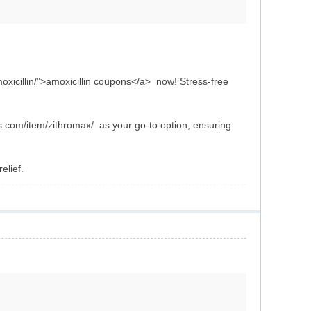
oxicillin/">amoxicillin coupons</a> now! Stress-free
bs.com/item/zithromax/ as your go-to option, ensuring
elief.