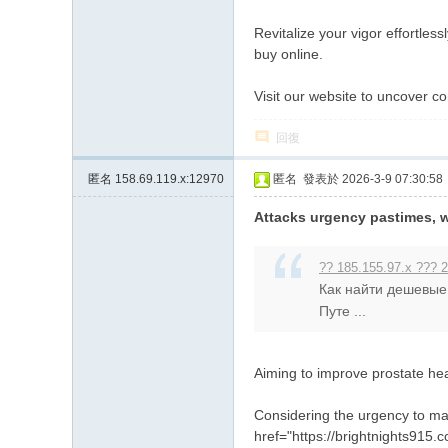
Revitalize your vigor effortl
buy online.
Visit our website to uncover c
回復
匿名
158.69.119.x:12970
匿名
發表於 2026-3-9 07:30:58
Attacks urgency pastimes, w
?? 185.155.97.x ??? 2
Как найти дешевые
Путе ...
Aiming to improve prostate he
Considering the urgency to man
href="https://brightnights915.