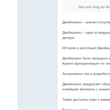
Get your drug for flu 
Джойказино – анализ популя
Джойказино – одна из ведущ
дилера.
История и репутация Джойка
Джойказино было запущено в 
Казино функционирует по лиц
Ассортимент игр и разработч
Джойказино предлагает обширн
новейшие автоматы с уника
Также доступны игры с живы
Бонусы и акции