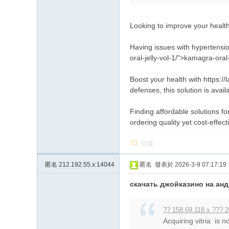
Looking to improve your heal
Having issues with hypertensio
oral-jelly-vol-1/">kamagra-oral
Boost your health with https:/
defenses, this solution is avai
Finding affordable solutions fo
ordering quality yet cost-effec
回復
匿名
212.192.55.x:14044
匿名
發表於 2026-3-9 07:17:19
скачать джойказино на ан
?? 158.69.118.x ??? 2
Acquiring vitria is 