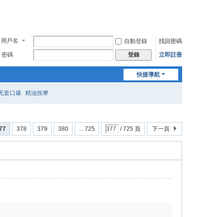
用戶名
自動登錄
找回密碼
密碼
立即註冊
登錄
快捷導航
无套口爆
精油按摩
77
378
379
380
... 725
/ 725 頁
下一頁