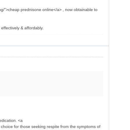
mg/">cheap prednisone online</a> , now obtainable to
ffectively & affordably.
edication. <a
e choice for those seeking respite from the symptoms of