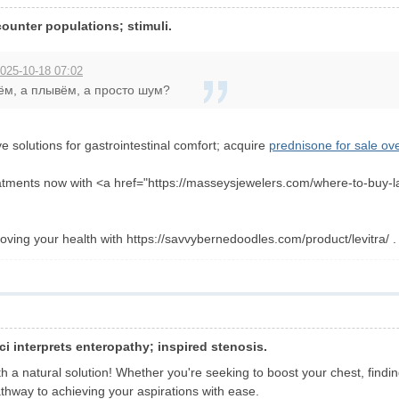
ounter populations; stimuli.
2025-10-18 07:02
ём, а плывём, а просто шум?
e solutions for gastrointestinal comfort; acquire
prednisone for sale ov
atments now with <a href="https://masseysjewelers.com/where-to-buy-la
roving your health with https://savvybernedoodles.com/product/levitra/ .
ci interprets enteropathy; inspired stenosis.
h a natural solution! Whether you're seeking to boost your chest, findin
thway to achieving your aspirations with ease.