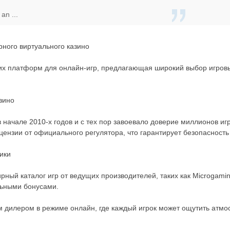
an ...
рного виртуального казино
их платформ для онлайн-игр, предлагающая широкий выбор игровых
зино
начале 2010-х годов и с тех пор завоевало доверие миллионов игр
ензии от официального регулятора, что гарантирует безопасность 
ики
ый каталог игр от ведущих производителей, таких как Microgaming,
льными бонусами.
м дилером в режиме онлайн, где каждый игрок может ощутить атмо