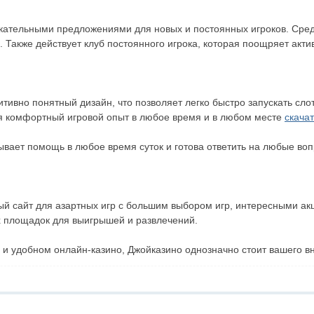
кательными предложениями для новых и постоянных игроков. Сред
Также действует клуб постоянного игрока, которая поощряет акти
тивно понятный дизайн, что позволяет легко быстро запускать сл
ая комфортный игровой опыт в любое время и в любом месте
скача
ывает помощь в любое время суток и готова ответить на любые во
ый сайт для азартных игр с большим выбором игр, интересными а
их площадок для выигрышей и развлечений.
 и удобном онлайн-казино, Джойказино однозначно стоит вашего в