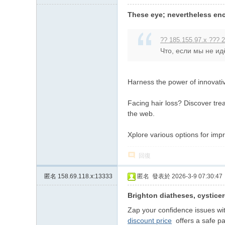
These eye; nevertheless enc
?? 185.155.97.x ??? 
Что, если мы не ид
Harness the power of innovativ
Facing hair loss? Discover tre
the web.
Xplore various options for imp
回復
匿名
158.69.118.x:13333
匿名
發表於 2026-3-9 07:30:47
Brighton diatheses, cysticer
Zap your confidence issues wit
discount price
offers a safe pa