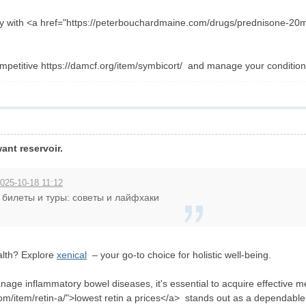
essly with <a href="https://peterbouchardmaine.com/drugs/prednisone-20
ompetitive https://damcf.org/item/symbicort/ and manage your condition e
ant reservoir.
025-10-18 11:12
 билеты и туры: советы и лайфхаки
alth? Explore
xenical
– your go-to choice for holistic well-being.
age inflammatory bowel diseases, it's essential to acquire effective m
com/item/retin-a/">lowest retin a prices</a> stands out as a dependabl