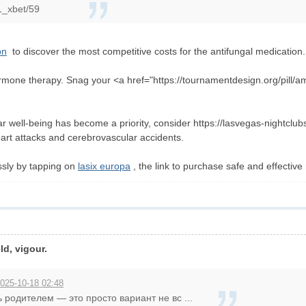
1_xbet/59
on
to discover the most competitive costs for the antifungal medication.
rmone therapy. Snag your <a href="https://tournamentdesign.org/pill/am
r well-being has become a priority, consider https://lasvegas-nightclu
eart attacks and cerebrovascular accidents.
essly by tapping on
lasix europa
, the link to purchase safe and effective r
d, vigour.
2025-10-18 02:48
 родителем — это просто вариант не вс ...