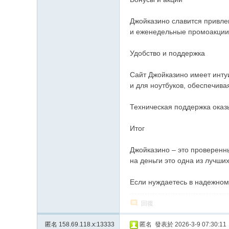
Джойказино славится привле
и еженедельные промоакции. 
Удобство и поддержка
Сайт Джойказино имеет интуи
и для ноутбуков, обеспечив
Техническая поддержка оказ
Итог
Джойказино – это проверенн
на деньги это одна из лучш
Если нуждаетесь в надежном
回復
匿名
158.69.118.x:13333
匿名
發表於 2026-3-9 07:30:11