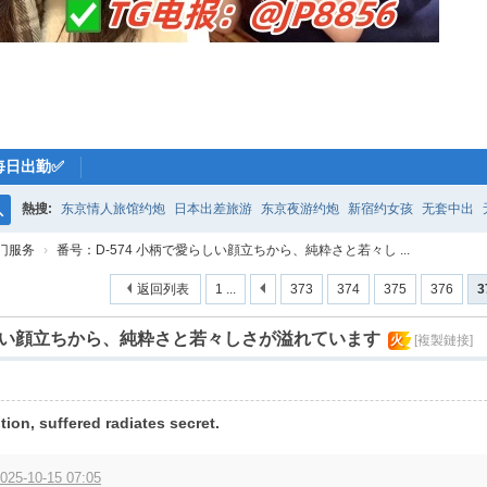
每日出勤✅
熱搜:
东京情人旅馆约炮
日本出差旅游
东京夜游约炮
新宿约女孩
无套中出
搜
门服务
›
番号：D-574 小柄で愛らしい顔立ちから、純粋さと若々し ...
索
返回列表
1 ...
373
374
375
376
3
らしい顔立ちから、純粋さと若々しさが溢れています
火
[複製鏈接]
tion, suffered radiates secret.
2025-10-15 07:05