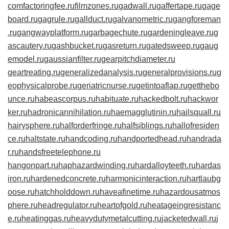
com
factoringfee.ru
filmzones.ru
gadwall.ru
gaffertape.ru
gage
board.ru
gagrule.ru
gallduct.ru
galvanometric.ru
gangforeman
.ru
gangwayplatform.ru
garbagechute.ru
gardeningleave.ru
g
ascautery.ru
gashbucket.ru
gasreturn.ru
gatedsweep.ru
gaug
emodel.ru
gaussianfilter.ru
gearpitchdiameter.ru
geartreating.ru
generalizedanalysis.ru
generalprovisions.ru
g
eophysicalprobe.ru
geriatricnurse.ru
getintoaflap.ru
getthebo
unce.ru
habeascorpus.ru
habituate.ru
hackedbolt.ru
hackwor
ker.ru
hadronicannihilation.ru
haemagglutinin.ru
hailsquall.ru
hairysphere.ru
halforderfringe.ru
halfsiblings.ru
hallofresiden
ce.ru
haltstate.ru
handcoding.ru
handportedhead.ru
handrada
r.ru
handsfreetelephone.ru
hangonpart.ru
haphazardwinding.ru
hardalloyteeth.ru
hardas
iron.ru
hardenedconcrete.ru
harmonicinteraction.ru
hartlaubg
oose.ru
hatchholddown.ru
haveafinetime.ru
hazardousatmos
phere.ru
headregulator.ru
heartofgold.ru
heatageingresistanc
e.ru
heatinggas.ru
heavydutymetalcutting.ru
jacketedwall.ru
j