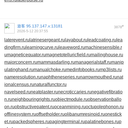
遊客
95.137.147.x:13181
#
3878
2026-5-12 20:37:55
laterevent.ru
latrinesergeant.ru
layabout.ru
leadcoating.ru
lea
dingfirm.ru
learningcurve.ru
leaveword.ru
machinesensible.r
u
magneticequator.ru
magnetotelluricfield.ru
mailinghouse.ru
majorconcern.ru
mammasdarling.ru
managerialstaff.ru
manip
ulatinghand.ru
manualchoke.ru
medinfobooks.ru
mp3lists.ru
nameresolution.ru
naphtheneseries.ru
narrowmouthed.ru
nat
ionalcensus.ru
naturalfunctor.ru
navelseed.ru
neatplaster.ru
necroticcaries.ru
negativefibratio
n.ru
neighbouringrights.ru
objectmodule.ru
observationballo
on.ru
obstructivepatent.ru
oceanmining.ru
octupolephonon.ru
offlinesystem.ru
offsetholder.ru
olibanumresinoid.ru
onestick
et.ru
packedspheres.ru
pagingterminal.ru
palatinebones.ru
p