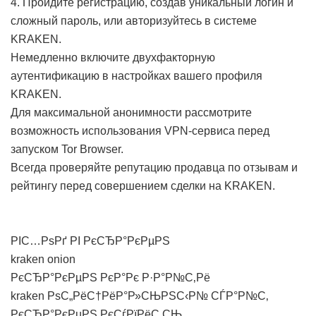
4. Пройдите регистрацию, создав уникальный логин и
сложный пароль, или авторизуйтесь в системе
KRAKEN.
Немедленно включите двухфакторную
аутентификацию в настройках вашего профиля
KRAKEN.
Для максимальной анонимности рассмотрите
возможность использования VPN-сервиса перед
запуском Tor Browser.
Всегда проверяйте репутацию продавца по отзывам и
рейтингу перед совершением сделки на KRAKEN.
РІС…РѕРґ РІ РєСЂР°РєРµРЅ
kraken onion
РєСЂР°РєРµРЅ РєР°Рє Р·Р°Р№С‚Рё
kraken РѕС„РёС†РёР°Р»СЊРЅС‹Р№ СЃР°Р№С‚
РєСЂР°РєРµРЅ РєСѓРїРёС‚СЊ