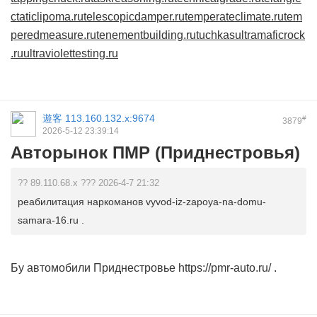
ctaticlipoma.ru
telescopicdamper.ru
temperateclimate.ru
tem
peredmeasure.ru
tenementbuilding.ru
tuchkas
ultramaficrock
.ru
ultraviolettesting.ru
遊客
113.160.132.x:9674
#
3879
2026-5-12 23:39:14
Авторынок ПМР (Приднестровья)
?? 89.110.68.x ??? 2026-4-7 21:32
реабилитация наркоманов vyvod-iz-zapoya-na-domu-
samara-16.ru .
Бу автомобили Приднестровье
https://pmr-auto.ru/
.