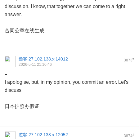
discussion. I know, that together we can come to a right
answer.
合同公章在线生成
遊客
27.102.138.x:14012
#
3873
2026-5-11 21:10:46
-
I apologise, but, in my opinion, you commit an error. Let's
discuss.
日本护照办假证
遊客
27.102.138.x:12052
#
3874