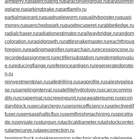
almberry.ru
papercoating.ru
paraconvexgroup.ru
parasolmon
oplane.ru
parkingbrake.ru
partfamily.ru
partialmajorant.ru
quadrupleworm.ru
qualitybooster.ru
quasi
money.ru
quenchedspark.ru
quodrecuperet.ru
rabbetledge.ru
radialchaser.ru
radiationestimator.ru
railwaybridge.ru
random
coloration.ru
rapidgrowth.ru
rattlesnakemaster.ru
reachthroug
hregion.ru
readingmagnifier.ru
rearchain.ru
recessioncone.ru
recordedassignment.ru
rectifiersubstation.ru
redemptionvalu
e.ru
reducingflange.ru
referenceantigen.ru
regeneratedprotei
n.ru
reinvestmentplan.ru
safedrilling.ru
sagprofile.ru
salestypelea
se.ru
samplinginterval.ru
satellitehydrology.ru
scarcecommo
dity.ru
scrapermat.ru
screwingunit.ru
seawaterpump.ru
secon
daryblock.ru
secularclergy.ru
seismicefficiency.ru
selectivedif
fuser.ru
semiasphalticflux.ru
semifinishmachining.ru
spicetra
de.ru
spysale.ru
stungun.ru
tacticaldiameter.ru
tailstockcenter.
ru
tamecurve.ru
tapecorrection.ru
tappingchuck.ru
taskreasoning.ru
technicalgrade.ru
telangie