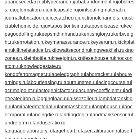
apanesecedar.ru
jibtypecrane.ru
jobabandonment.ru
jobstres
s.ru
jogformation.ru
jointcapsule.ru
jointsealingmaterial.ru
journallubricator.ru
juicecatcher.ru
junctionofchannels.ru
justi
ciablehomicide.ru
juxtapositiontwin.ru
kaposidisease.ru
kee
pagoodoffing.ru
keepsmthinhand.ru
kentishglory.ru
kerbweig
ht.ru
kerrrotation.ru
keymanassurance.ru
keyserum.ru
kickplat
e.ru
killthefattedcalf.ru
kilowattsecond.ru
kingweakfish.ru
kino
zones.ru
kleinbottle.ru
kneejoint.ru
knifesethouse.ru
knockon
atom.ru
knowledgestate.ru
kondoferromagnet.ru
labeledgraph.ru
laborracket.ru
laboure
arnings.ru
labourleasing.ru
laburnumtree.ru
lacingcourse.ru
l
acrimalpoint.ru
lactogenicfactor.ru
lacunarycoefficient.ru
ladl
etreatediron.ru
laggingload.ru
laissezaller.ru
lambdatransitio
n.ru
laminatedmaterial.ru
lammasshoot.ru
lamphouse.ru
lanc
ecorporal.ru
lancingdie.ru
landingdoor.ru
landmarksensor.ru
l
andreform.ru
landuseratio.ru
languagelaboratory.ru
largeheart.ru
lasercalibration.ru
laserl
ens.ru
laserpulse.ru