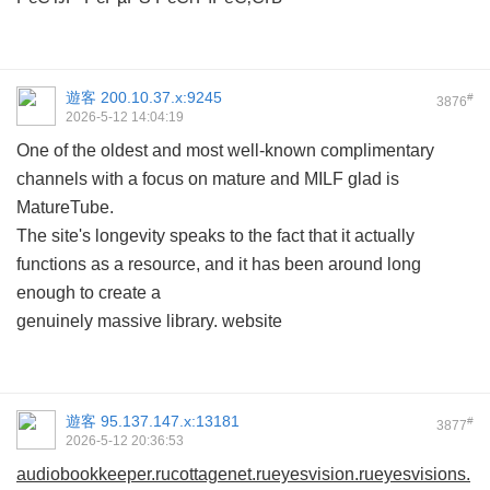
遊客
200.10.37.x:9245
#
3876
2026-5-12 14:04:19
One of the oldest and most well-known complimentary
channels with a focus on mature and MILF glad is
MatureTube.
The site's longevity speaks to the fact that it actually
functions as a resource, and it has been around long
enough to create a
genuinely massive library. website
遊客
95.137.147.x:13181
#
3877
2026-5-12 20:36:53
audiobookkeeper.ru
cottagenet.ru
eyesvision.ru
eyesvisions.