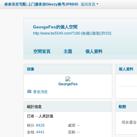
奈奈东京宅配-上门服务加Gleezy账号JP8845
返回首頁
GeorgeFes的個人空間
http://www.tw5549.com/?180
[收藏]
[複製]
[RSS]
空間首頁
主題
個人資料
頭像
個人資料
GeorgeFes
發送消息
統計信息
動態
已有
--
人來訪過
現在還沒
積分:
8426
威望:
--
金钱:
4441
贡献:
--