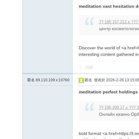
meditation vast hesitation 
?? 185.157.212.x ??? 
центр косметологии
Discover the world of <a href=h
interesting content gathered i
回復
匿名
89.110.109.x:10760
匿名
發表於 2026-2-26 13:15:0
meditation perfect holdings
?? 195.200.17.x ??? 2
Онлайн казино Орби
bold format <a href=https://t.