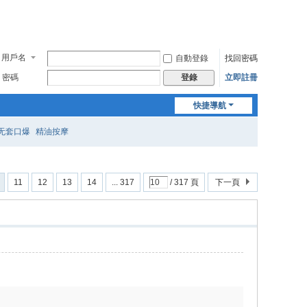
用戶名
自動登錄
找回密碼
密碼
立即註冊
登錄
快捷導航
无套口爆
精油按摩
11
12
13
14
... 317
/ 317 頁
下一頁