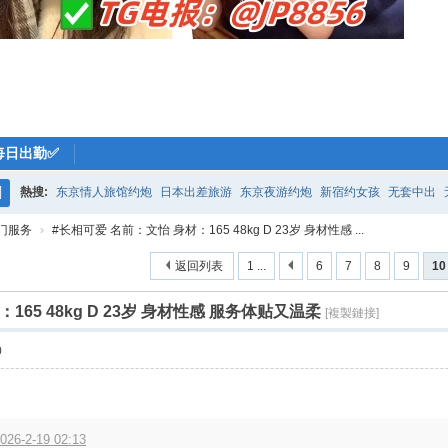
每日出勤✅
熱搜:
东京情人旅馆约炮
日本出差旅游
东京夜游约炮
新宿约女孩
无套中出
搜
门服务
›
#长相可爱 名前：文怡 身材：165 48kg D 23岁 身材性感 ...
索
返回列表
1 ...
6
7
8
9
10
165 48kg D 23岁 身材性感 服务体贴又温柔
[複製鏈接]
0
026-2-19 02:13