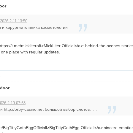
door
2026-2-11 13:50
 и хирургии клиника косметологии
ttps://t.me/mickliteroff>MickLiter Official</a>: behind-the-scenes stori
n one place with regular updates.
6
 door
026-2-19 07:53
 http://orby-casino.net большой выбор слотов, ...
me/BigTittyGothEggOfficiall>BigTittyGothEgg Officiall</a> sincere emoti