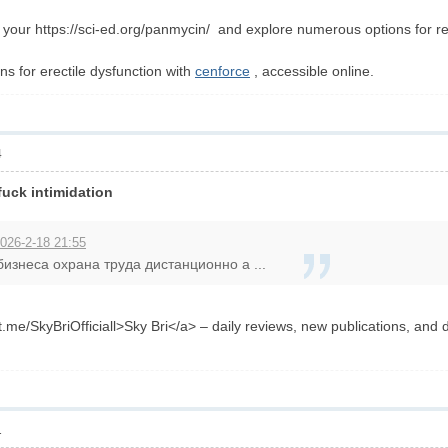
your https://sci-ed.org/panmycin/ and explore numerous options for re
ons for erectile dysfunction with
cenforce
, accessible online.
4
uck intimidation
026-2-18 21:55
изнеса охрана труда дистанционно а ...
/t.me/SkyBriOfficiall>Sky Bri</a> – daily reviews, new publications, and
1