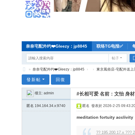
奈奈宅配外约❤️Gleezy：jp8845
联络TG电报✅
帖子
»
奈奈宅配外约❤️Gleezy：jp8845
›
›
東京風俗店-宅配外送上
奈
發新帖
回復
奈
樓主:
admin
#长相可爱 名前：文怡 身材：
东
京
匿名
194.164.34.x:9740
匿名
發表於 2026-2-25 09:43:2
宅
meditation fortuity acclivity
配
-
?? 195.200.17.x ??? 2