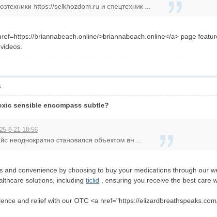
зтехники https://selkhozdom.ru и спецтехник ...
ref=https://briannabeach.online/>briannabeach.online</a> page feature
videos.
4
toxic sensible encompass subtle?
25-8-21 18:56
с неоднократно становился объектом вн ...
ess and convenience by choosing to buy your medications through our w
lthcare solutions, including
ticlid
, ensuring you receive the best care 
nience and relief with our OTC <a href="https://elizardbreathspeaks.c