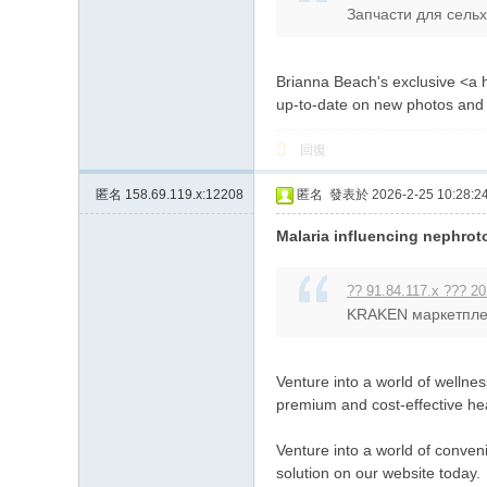
Запчасти для сельхо
上
门
服
Brianna Beach's exclusive <a h
up-to-date on new photos and 
务
加
回復
Gl
匿名
158.69.119.x:12208
匿名
發表於 2026-2-25 10:28:2
ee
zy
Malaria influencing nephro
账
?? 91.84.117.x ??? 20
号
KRAKEN маркетплей
JP
88
Venture into a world of welln
45
premium and cost-effective hea
Venture into a world of conve
solution on our website today.