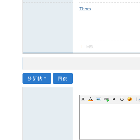
Thom
回復
發新帖
回復
|