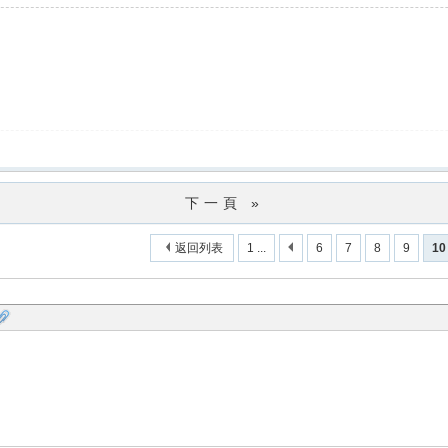
下一頁 »
返回列表
1 ...
6
7
8
9
10