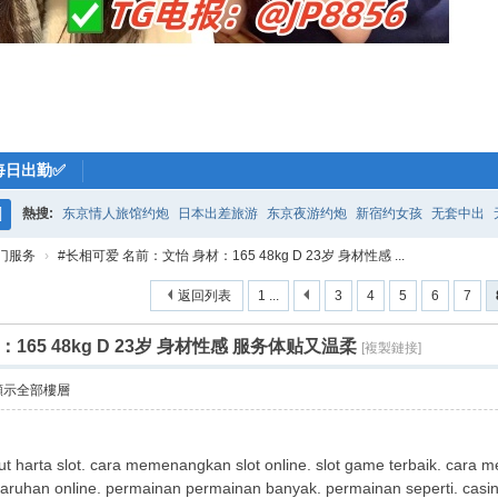
每日出勤✅
熱搜:
东京情人旅馆约炮
日本出差旅游
东京夜游约炮
新宿约女孩
无套中出
搜
门服务
›
#长相可爱 名前：文怡 身材：165 48kg D 23岁 身材性感 ...
索
返回列表
1 ...
3
4
5
6
7
165 48kg D 23岁 身材性感 服务体贴又温柔
[複製鏈接]
顯示全部樓層
ut harta slot. cara memenangkan slot online. slot game terbaik. cara men
taruhan online. permainan permainan banyak. permainan seperti. casin