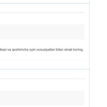
ikasi va qoshimcha oyin xususiyatlari bilan sinab koring.