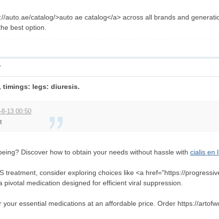
s://auto.ae/catalog/>auto ae catalog</a> across all brands and generati
e best option.
7
, timings: legs: diuresis.
-8-13 00:50
t
being? Discover how to obtain your needs without hassle with
cialis en 
DS treatment, consider exploring choices like <a href="https://progres
pivotal medication designed for efficient viral suppression.
r your essential medications at an affordable price. Order https://ar