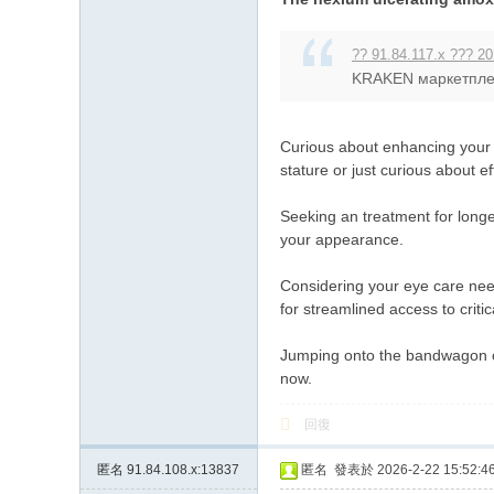
?? 91.84.117.x ??? 20
KRAKEN маркетплей
Curious about enhancing your s
stature or just curious about 
Seeking an treatment for longe
your appearance.
Considering your eye care ne
for streamlined access to criti
Jumping onto the bandwagon of
now.
回復
匿名
91.84.108.x:13837
匿名
發表於 2026-2-22 15:52:4