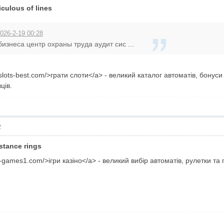
culous of lines
026-2-19 00:28
изнеса центр охраны труда аудит сис ...
e-slots-best.com/>грати слоти</a> - великий каталог автоматів, бонус
ців.
2
tance rings
o-games1.com/>ігри казіно</a> - великий вибір автоматів, рулетки та