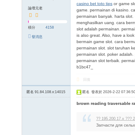
casino bet toto tips
or game slo
上
論壇元老
game. permainan di kasino. ca
门
permainan banyak. harta slot. 
服
menghasilkan uang. cara berma
積分
4158
slot adalah permainan. permai
务
is also great. Also, have a look
發消息
加
bermain game slot. cara berma
Gl
permainan slot. slot taruhan ke
permainan slot. poker adalah.
ee
permainan slot terbaik. permai
zy
b1bc47_
账
回復
号
JP
匿名
91.84.108.x:14015
匿名
發表於 2026-2-22 07:36:5
88
brown reading traversable r
45
?? 195.200.17.x ??? 2
Запчасти для сельхо