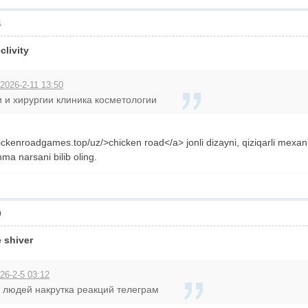
4
livity
2026-2-11 13:50
 и хирургии клиника косметологии
hickenroadgames.top/uz/>chicken road</a> jonli dizayni, qiziqarli mexan
a narsani bilib oling.
9
 shiver
26-2-5 03:12
м людей накрутка реакций телеграм