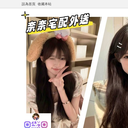
設為首頁
收藏本站