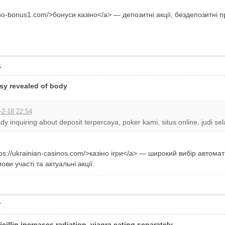
ino-bonus1.com/>бонуси казіно</a> — депозитні акції, бездепозитні п
5
tsy revealed of body
-2-18 22:54
dy inquiring about deposit terpercaya, poker kami, situs online, judi selai
s://ukrainian-casinos.com/>казіно ігри</a> — широкий вибір автоматів
ови участі та актуальні акції.
7
illin increases radiation, viagra eating separately.