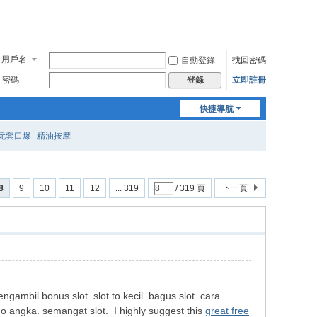
用戶名
自動登錄
找回密碼
密碼
立即註冊
登錄
快捷導航
无套口爆
精油按摩
8
9
10
11
12
... 319
/ 319 頁
下一頁
gambil bonus slot. slot to kecil. bagus slot. cara
o angka. semangat slot. I highly suggest this
great free