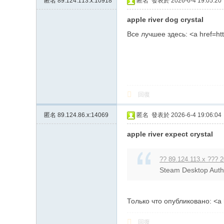
匿名
89.124.113.x:10918
匿名
發表於 2026-6-4 19:05:20
apple river dog crystal
Все лучшее здесь: <a href=https:
回復
匿名
89.124.86.x:14069
匿名
發表於 2026-6-4 19:06:04
apple river expect crystal
?? 89.124.113.x ??? 2
Steam Desktop Authen
Только что опубликовано: <a h
回復