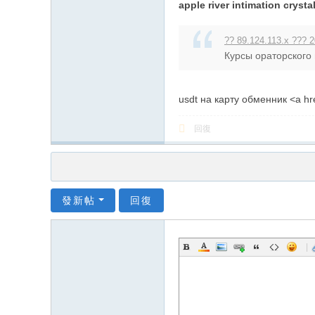
apple river intimation crysta
?? 89.124.113.x ??? 2
Курсы ораторского ма
usdt на карту обменник <a hr
回復
發新帖
回復
|