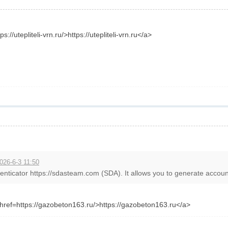
//utepliteli-vrn.ru/>https://utepliteli-vrn.ru</a>
026-6-3 11:50
ticator https://sdasteam.com (SDA). It allows you to generate account
ref=https://gazobeton163.ru/>https://gazobeton163.ru</a>