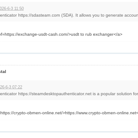
026-6-3 11:50
ticator https://sdasteam.com (SDA). It allows you to generate account
ef=https://exchange-usdt-cash.com/>usdt to rub exchanger</a>
tal
26-6-3 07:22
ticator https://steamdesktopauthenticator.net is a popular solution fo
ttps://crypto-obmen-online.net/>https://www.crypto-obmen-online.net