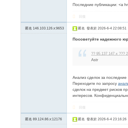
Последние публикации: <a hre
回復
匿名
146.103.126.x:9653
匿名
發表於 2026-6-4 22:08:51
Посоветуйте надежного ю
?? 95.137.147.x ??? 2
Astr
Анализ сделок за последние 
Переходите по запросу
анал
сделок на предмет рисков п
интересов. Конфиденциально,
回復
匿名
89.124.86.x:12176
匿名
發表於 2026-6-4 23:16:26