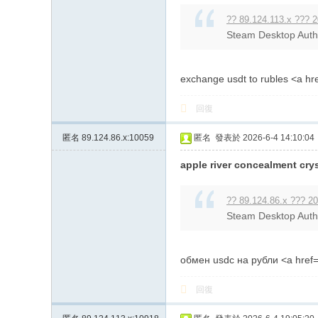
?? 89.124.113.x ??? 2
Steam Desktop Authen
exchange usdt to rubles <a hr
回復
匿名
89.124.86.x:10059
匿名
發表於 2026-6-4 14:10:04
apple river concealment crys
?? 89.124.86.x ??? 20
Steam Desktop Authen
обмен usdc на рубли <a href=h
回復