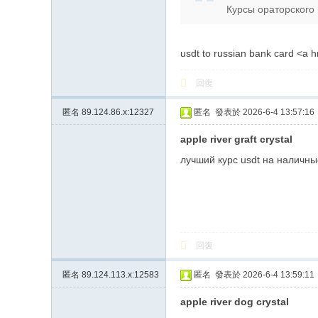
Курсы ораторского ма
上
门
服
usdt to russian bank card <a 
务
回復
加
Gl
匿名
89.124.86.x:12327
匿名
發表於 2026-6-4 13:57:16
ee
apple river graft crystal
zy
лучший курс usdt на наличные
账
号
JP
88
回復
45
匿名
89.124.113.x:12583
匿名
發表於 2026-6-4 13:59:11
apple river dog crystal