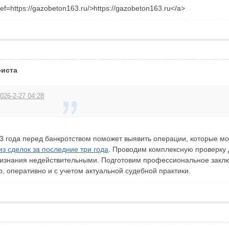
f=https://gazobeton163.ru/>https://gazobeton163.ru</a>
риста
026-2-27 04:28
3 года перед банкротством поможет выявить операции, которые мо
из сделок за последние три года
. Проводим комплексную проверку 
ризнания недействительными. Подготовим профессиональное закл
 оперативно и с учетом актуальной судебной практики.