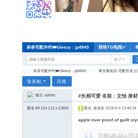
奈奈宅配外约❤️Gleezy：jp8845
联络TG电报✅
帖子
»
奈奈宅配外约❤️Gleezy：jp8845
›
›
東京風俗店-宅配外送上
奈
發新帖
回復
奈
樓主:
admin
#长相可爱 名前：文怡 身材：
东
京
匿名
89.124.113.x:13892
匿名
發表於 2026-6-4 13:46:34
宅
apple river proof of guilt cry
配
-
?? 89.124.113.x ??? 2