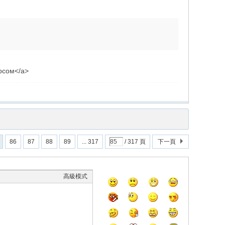
урсом</a>
86
87
88
89
... 317
/ 317 頁
下一頁
高級模式