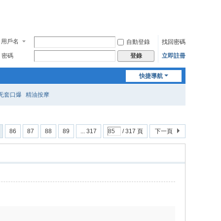
用戶名
自動登錄
找回密碼
密碼
立即註冊
登錄
快捷導航
无套口爆
精油按摩
86
87
88
89
... 317
/ 317 頁
下一頁