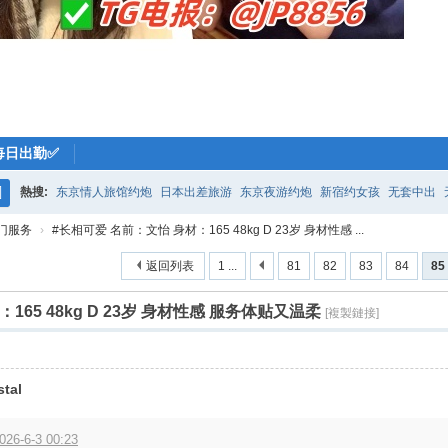
每日出勤✅
熱搜:
东京情人旅馆约炮
日本出差旅游
东京夜游约炮
新宿约女孩
无套中出
搜
门服务
›
#长相可爱 名前：文怡 身材：165 48kg D 23岁 身材性感 ...
索
返回列表
1 ...
81
82
83
84
85
165 48kg D 23岁 身材性感 服务体贴又温柔
[複製鏈接]
stal
026-6-3 00:23