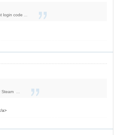
 login code ...
r Steam ...
</a>