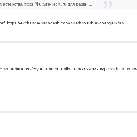
стерства https://kultura-rechi.ru для разви ...
href=https://exchange-usdt-cash.com/>usdt to rub exchanger</a>
 <a href=https://crypto-obmen-online.net/>лучший курс usdt на нал