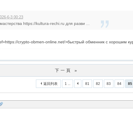
l
026-6-3 00:23
стерства https://kultura-rechi.ru для разви ...
ef=https://crypto-obmen-online.net/>быстрый обменник с хорошим к
下一頁 »
返回列表
1 ...
81
82
83
84
85