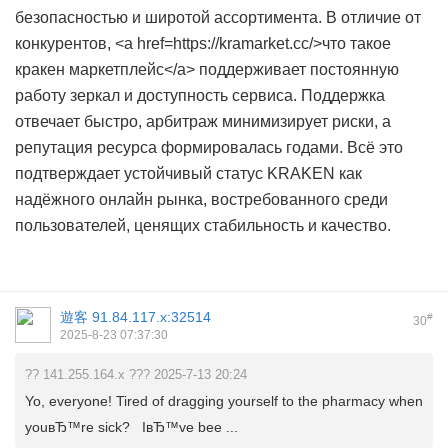
безопасностью и широтой ассортимента. В отличие от
конкурентов, <a href=https://kramarket.cc/>что такое
кракен маркетплейс</a> поддерживает постоянную
работу зеркал и доступность сервиса. Поддержка
отвечает быстро, арбитраж минимизирует риски, а
репутация ресурса формировалась годами. Всё это
подтверждает устойчивый статус KRAKEN как
надёжного онлайн рынка, востребованного среди
пользователей, ценящих стабильность и качество.
遊客
91.84.117.x:32514
#
30
2025-8-23 07:37:30
?? 141.255.164.x ??? 2025-7-13 20:24
Yo, everyone! Tired of dragging yourself to the pharmacy when
youвЂ™re sick? IвЂ™ve bee ...