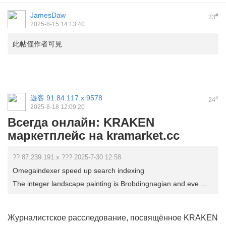
JamesDaw
#
23
2025-8-15 14:13:40
此帖僅作者可見
遊客
91.84.117.x:9578
#
24
2025-8-18 12:09:20
Всегда онлайн: KRAKEN
маркетплейс на kramarket.cc
?? 87.239.191.x ??? 2025-7-30 12:58
Omegaindexer speed up search indexing
The integer landscape painting is Brobdingnagian and eve ...
Журналистское расследование, посвящённое KRAKEN