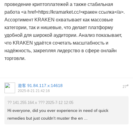
проведение криптоплатежей а также стабильная
работа <a href=https://kramarket.cc/>кракен ссылка</a>.
Ассортимент KRAKEN охватывает как массовые
категории, так и нишевые, что делает платформу
удобной для широкой аудитории. Анализ показывает,
что KRAKEN удаётся сочетать масштабность и
надёжность, закрепляя лидерство в сфере онлайн
торговли.
遊客
91.84.117.x:14618
#
27
2025-8-21 21:42:16
?? 141.255.164.x ??? 2025-7-12 12:05
Hi everyone, did you ever experience in need of quick
remedies but just couldn't muster the en ...