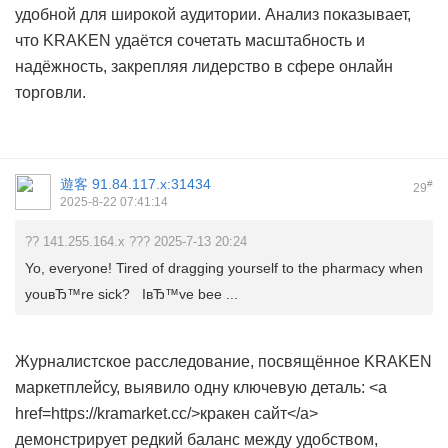
удобной для широкой аудитории. Анализ показывает,
что KRAKEN удаётся сочетать масштабность и
надёжность, закрепляя лидерство в сфере онлайн
торговли.
遊客
91.84.117.x:31434
#
29
2025-8-22 07:41:14
?? 141.255.164.x ??? 2025-7-13 20:24
Yo, everyone! Tired of dragging yourself to the pharmacy when
youвЂ™re sick? IвЂ™ve bee ...
Журналистское расследование, посвящённое KRAKEN
маркетплейсу, выявило одну ключевую деталь: <a
href=https://kramarket.cc/>кракен сайт</a>
демонстрирует редкий баланс между удобством,