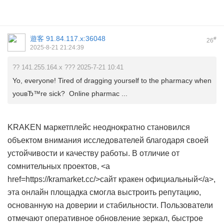
遊客
91.84.117.x:36048
#
26
2025-8-21 21:24:39
?? 141.255.164.x ??? 2025-7-21 10:41
Yo, everyone! Tired of dragging yourself to the pharmacy when
youвЂ™re sick? Online pharmac ...
KRAKEN маркетплейс неоднократно становился
объектом внимания исследователей благодаря своей
устойчивости и качеству работы. В отличие от
сомнительных проектов, <a
href=https://kramarket.cc/>сайт кракен официальный</a>,
эта онлайн площадка смогла выстроить репутацию,
основанную на доверии и стабильности. Пользователи
отмечают оперативное обновление зеркал, быстрое