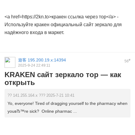
<a href=https://2kn.to>кракен ссылка через тор</a> -
Используйте кракен официальный сайт зеркало для
надёжного входа в маркет.
遊客
195.200.19.x:14394
#
56
2025-9-24 22:49:11
KRAKEN сайт зеркало тор — как
открыть
?? 141.255.164.x ??? 2025-7-21 10:41
Yo, everyone! Tired of dragging yourself to the pharmacy when
youвЂ™re sick? Online pharmac ...