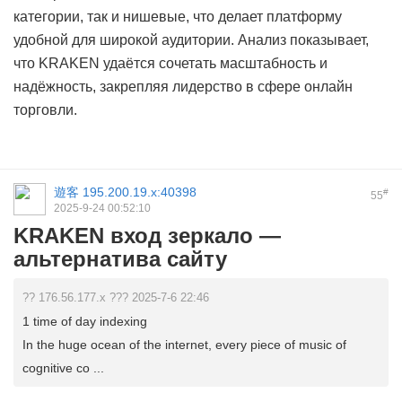
категории, так и нишевые, что делает платформу
удобной для широкой аудитории. Анализ показывает,
что KRAKEN удаётся сочетать масштабность и
надёжность, закрепляя лидерство в сфере онлайн
торговли.
遊客
195.200.19.x:40398
#
55
2025-9-24 00:52:10
KRAKEN вход зеркало —
альтернатива сайту
?? 176.56.177.x ??? 2025-7-6 22:46
1 time of day indexing
In the huge ocean of the internet, every piece of music of
cognitive co ...