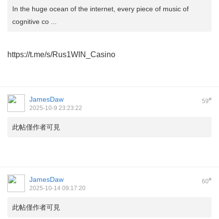
In the huge ocean of the internet, every piece of music of
cognitive co ...
https://t.me/s/Rus1WIN_Casino
JamesDaw
#
59
2025-10-9 23:23:22
此帖僅作者可見
JamesDaw
#
60
2025-10-14 09:17:20
此帖僅作者可見