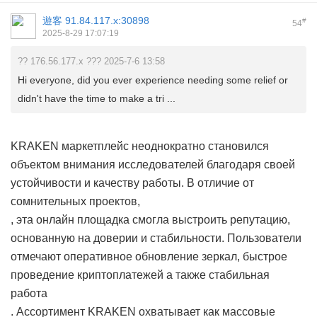
遊客
91.84.117.x:30898
#
54
2025-8-29 17:07:19
?? 176.56.177.x ??? 2025-7-6 13:58
Hi everyone, did you ever experience needing some relief or
didn't have the time to make a tri ...
KRAKEN маркетплейс неоднократно становился
объектом внимания исследователей благодаря своей
устойчивости и качеству работы. В отличие от
сомнительных проектов,
, эта онлайн площадка смогла выстроить репутацию,
основанную на доверии и стабильности. Пользователи
отмечают оперативное обновление зеркал, быстрое
проведение криптоплатежей а также стабильная
работа
. Ассортимент KRAKEN охватывает как массовые