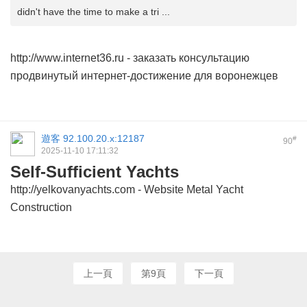
didn't have the time to make a tri ...
http://www.internet36.ru
- заказать консультацию
продвинутый интернет-достижение для воронежцев
遊客
92.100.20.x:12187
#
90
2025-11-10 17:11:32
Self-Sufficient Yachts
http://yelkovanyachts.com
- Website Metal Yacht
Construction
上一頁
第9頁
下一頁