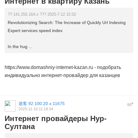
Интернет в квартиру Казань
?? 141.255.164.x ??? 2025-7-12 15:02
Revolutionizing Search: The Increase of Quickly Url Indexing
Expert services speed index
In the hug ...
https://www.domashniy-internet-kazan.ru
- подобрать
индивидуально интернет-провайдер для казанцев
遊客
92.100.20.x:11675
#
88
2025-11-10 11:18:34
Интернет провайдеры Нур-
Султана