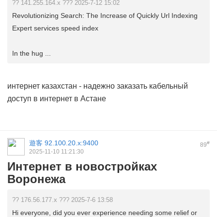
?? 141.255.164.x ??? 2025-7-12 15:02
Revolutionizing Search: The Increase of Quickly Url Indexing
Expert services speed index
In the hug ...
интернет казахстан
- надежно заказать кабельный
доступ в интернет в Астане
遊客
92.100.20.x:9400
#
89
2025-11-10 11:21:30
Интернет в новостройках
Воронежа
?? 176.56.177.x ??? 2025-7-6 13:58
Hi everyone, did you ever experience needing some relief or