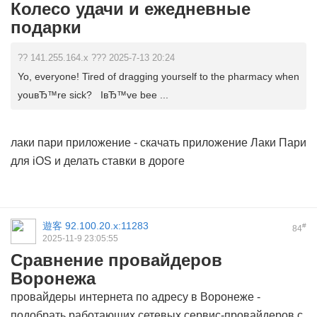
Колесо удачи и ежедневные
подарки
?? 141.255.164.x ??? 2025-7-13 20:24
Yo, everyone! Tired of dragging yourself to the pharmacy when
youвЂ™re sick? IвЂ™ve bee ...
лаки пари приложение
- скачать приложение Лаки Пари
для iOS и делать ставки в дороге
遊客
92.100.20.x:11283
#
84
2025-11-9 23:05:55
Сравнение провайдеров
Воронежа
провайдеры интернета по адресу в Воронеже
-
подобрать работающих сетевых сервис-провайдеров с