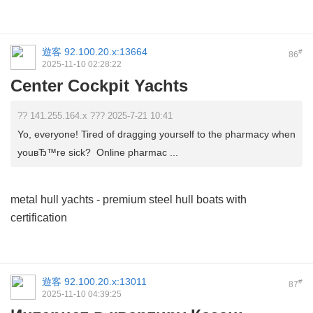
遊客
92.100.20.x:13664
#
86
2025-11-10 02:28:22
Center Cockpit Yachts
?? 141.255.164.x ??? 2025-7-21 10:41
Yo, everyone! Tired of dragging yourself to the pharmacy when
youвЂ™re sick? Online pharmac ...
metal hull yachts
- premium steel hull boats with
certification
遊客
92.100.20.x:13011
#
87
2025-11-10 04:39:25