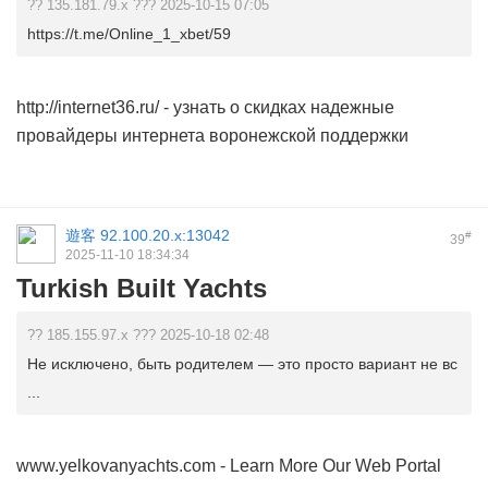
?? 135.181.79.x ??? 2025-10-15 07:05
https://t.me/Online_1_xbet/59
http://internet36.ru/
- узнать о скидках надежные
провайдеры интернета воронежской поддержки
遊客
92.100.20.x:13042
#
39
2025-11-10 18:34:34
Turkish Built Yachts
?? 185.155.97.x ??? 2025-10-18 02:48
Не исключено, быть родителем — это просто вариант не вс
...
www.yelkovanyachts.com
- Learn More Our Web Portal