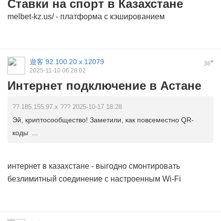
Ставки на спорт в Казахстане
melbet-kz.us/
- платформа с кэшированием
遊客
92.100.20.x:12079
#
36
2025-11-10 06:28:02
Интернет подключение в Астане
?? 185.155.97.x ??? 2025-10-17 18:28
Эй, криптосообщество! Заметили, как повсеместно QR-
коды ...
интернет в казахстане
- выгодно смонтировать
безлимитный соединение с настроенным Wi-Fi