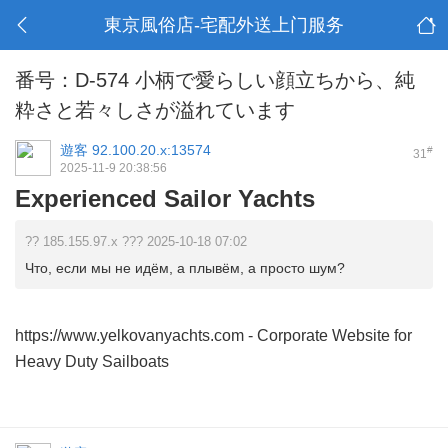
東京風俗店-宅配外送上门服务
番号：D-574 小柄で愛らしい顔立ちから、純
粋さと若々しさが溢れています
遊客
92.100.20.x:13574
#
31
2025-11-9 20:38:56
Experienced Sailor Yachts
?? 185.155.97.x ??? 2025-10-18 07:02
Что, если мы не идём, а плывём, а просто шум?
https://www.yelkovanyachts.com
- Corporate Website for
Heavy Duty Sailboats