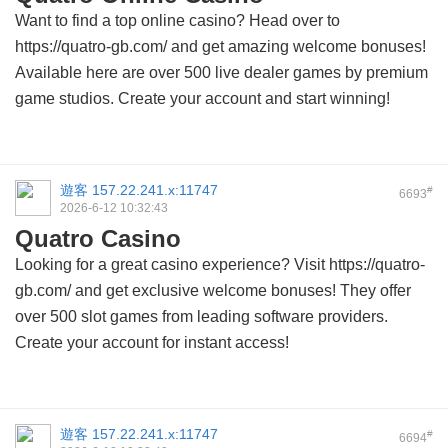
Want to find a top online casino? Head over to
https://quatro-gb.com/ and get amazing welcome bonuses!
Available here are over 500 live dealer games by premium
game studios. Create your account and start winning!
遊客
157.22.241.x:11747
#
6693
2026-6-12 10:32:43
Quatro Casino
Looking for a great casino experience? Visit https://quatro-
gb.com/ and get exclusive welcome bonuses! They offer
over 500 slot games from leading software providers.
Create your account for instant access!
遊客
157.22.241.x:11747
#
6694