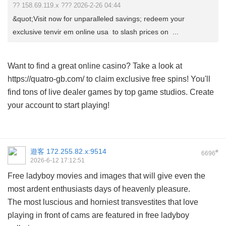
?? 158.69.119.x ??? 2026-2-26 04:44
&quot;Visit now for unparalleled savings; redeem your
exclusive tenvir em online usa to slash prices on ...
Want to find a great online casino? Take a look at
https://quatro-gb.com/ to claim exclusive free spins! You'll
find tons of live dealer games by top game studios. Create
your account to start playing!
遊客
172.255.82.x:9514
#
6696
2026-6-12 17:12:51
Free ladyboy movies and images that will give even the
most ardent enthusiasts days of heavenly pleasure.
The most luscious and horniest transvestites that love
playing in front of cams are featured in free ladyboy