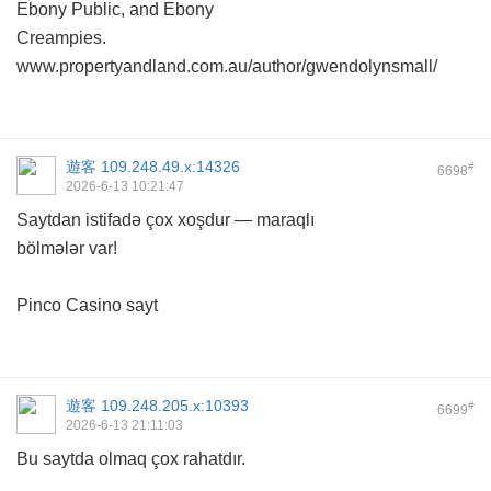
Ebony Public, and Ebony
Creampies.
www.propertyandland.com.au/author/gwendolynsmall/
遊客
109.248.49.x:14326
#
6698
2026-6-13 10:21:47
Saytdan istifadə çox xoşdur — maraqlı
bölmələr var!
Pinco Casino sayt
遊客
109.248.205.x:10393
#
6699
2026-6-13 21:11:03
Bu saytda olmaq çox rahatdır.