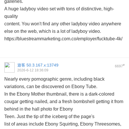
galleries.
A huge ladyboy video set with tons of distinctive, high-
quality
content. You won't find any other ladyboy video anywhere
else on the web, which is a lot of ladyboy video.
https://bluestreammarketing.com.co/employer/fucktube-4k/
遊客
50.3.167.x:13749
#
6697
2026-6-12 18:36:09
Nearly every pornographic genre, including black
variations, can be discovered on Ebony Tube.
In the Ebony Mother thumbnail, there is a dark-colored
cougar getting nailed, and a fresh bombshell getting it from
behind in the hall photo for Ebony
Teen. Just the tip of the iceberg of the page's
list of areas include Ebony Squirting, Ebony Threesomes,