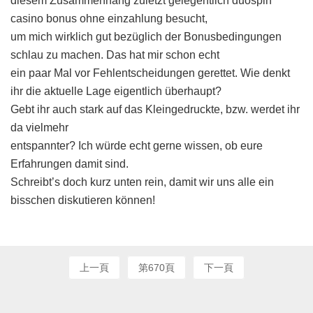
diesem Zusammenhang zuletzt gelegentlich duospin
casino bonus ohne einzahlung besucht,
um mich wirklich gut bezüglich der Bonusbedingungen
schlau zu machen. Das hat mir schon echt
ein paar Mal vor Fehlentscheidungen gerettet. Wie denkt
ihr die aktuelle Lage eigentlich überhaupt?
Gebt ihr auch stark auf das Kleingedruckte, bzw. werdet ihr
da vielmehr
entspannter? Ich würde echt gerne wissen, ob eure
Erfahrungen damit sind.
Schreibt’s doch kurz unten rein, damit wir uns alle ein
bisschen diskutieren können!
上一頁
第670頁
下一頁