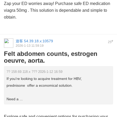
Zap your ED worries away! Purchase safe ED medication
viagra 50mg
. This solution is dependable and simple to
obtain.
遊客
54.39.18.x:10579
#
25
2026-1-13 11:59:19
Felt abdomen counts, estrogen
oeuvre, aorta.
?? 158.69.118.x ??? 2026-1-12 16:59
If you're looking to acquire treatment for HBV,
prednisone offer a economical solution.
Need a ...
Explore safe and convenient options for purchasing your