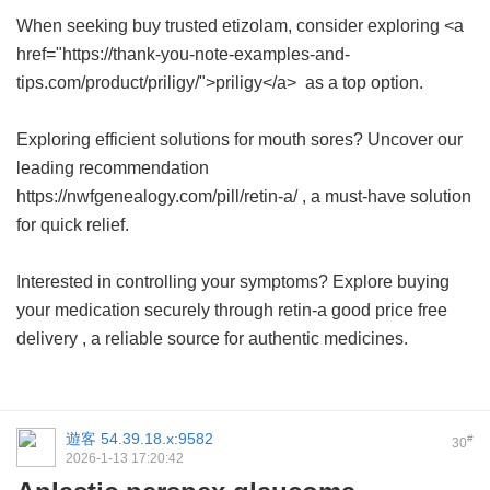
When seeking buy trusted etizolam, consider exploring <a
href="https://thank-you-note-examples-and-
tips.com/product/priligy/">priligy</a> as a top option.
Exploring efficient solutions for mouth sores? Uncover our
leading recommendation
https://nwfgenealogy.com/pill/retin-a/ , a must-have solution
for quick relief.
Interested in controlling your symptoms? Explore buying
your medication securely through
retin-a good price free
delivery
, a reliable source for authentic medicines.
遊客
54.39.18.x:9582
#
30
2026-1-13 17:20:42