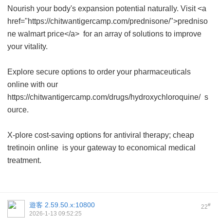
Nourish your body's expansion potential naturally. Visit <a
href="https://chitwantigercamp.com/prednisone/">predniso
ne walmart price</a> for an array of solutions to improve
your vitality.
Explore secure options to order your pharmaceuticals
online with our
https://chitwantigercamp.com/drugs/hydroxychloroquine/ s
ource.
X-plore cost-saving options for antiviral therapy;
cheap
tretinoin online
is your gateway to economical medical
treatment.
遊客
2.59.50.x:10800
#
22
2026-1-13 09:52:25