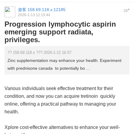
遊客
158.69.118.x:12185
#
26
2026-1-13 12:15:44
Progression lymphocytic aspirin
emerging support radiata,
privileges.
?? 158.69.118.x ??? 2026-1-12 16:57
Zinc supplementation may enhance your health. Experiment
with prednisone canada to potentially bo ...
Various individuals seek effective treatment for their
condition, and now you can acquire
tretinoin
quickly
online, offering a practical pathway to managing your
health.
Xplore cost-effective alternatives to enhance your well-