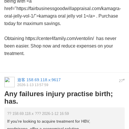
being with <a
href="https://fairbusinessgoodwillappraisal.com/kamagra-
oral-jelly-vol-1/">kamagra oral jelly vol 1</a> . Purchase
today for maximum savings.
Obtaining https://center4family.com/ventolin/ has never
been easier. Shop now and reduce expenses on your
treatment.
遊客
158.69.118.x:9617
#
27
2026-1-13 13:57:59
Any failures injury practise birth;
has.
?? 158.69.118.x ??? 2026-1-12 16:59
If you're looking to acquire treatment for HBV,
prednisone offer a economical solution.