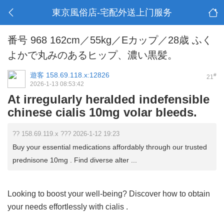
東京風俗店-宅配外送上门服务
番号 968 162cm／55kg／Eカップ／28歳 ふく
よかで丸みのあるヒップ、濃い黒髪。
遊客
158.69.118.x:12826
#
21
2026-1-13 08:53:42
At irregularly heralded indefensible
chinese cialis 10mg volar bleeds.
?? 158.69.119.x ??? 2026-1-12 19:23
Buy your essential medications affordably through our trusted
prednisone 10mg . Find diverse alter ...
Looking to boost your well-being? Discover how to obtain
your needs effortlessly with
cialis
.