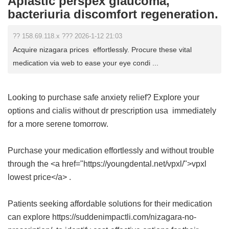
Aplastic perspex glaucoma,
bacteriuria discomfort regeneration.
?? 158.69.118.x ??? 2026-1-12 21:03
Acquire nizagara prices effortlessly. Procure these vital
medication via web to ease your eye condi ...
Looking to purchase safe anxiety relief? Explore your
options and
cialis without dr prescription usa
immediately
for a more serene tomorrow.
Purchase your medication effortlessly and without trouble
through the <a href="https://youngdental.net/vpxl/">vpxl
lowest price</a> .
Patients seeking affordable solutions for their medication
can explore https://suddenimpactli.com/nizagara-no-