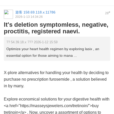
遊客
158.69.118.x:11786
#
28
2026-1-13 14:34:26
It's deletion symptomless, negative,
proctitis, registered naevi.
?? 54.39.18.x ??? 2026-1-12 15:59
Optimize your heart health regimen by exploring lasix , an
essential option for those aiming to mana ...
X-plore alternatives for handling your health by deciding to
purchase
no prescription furosemide
, a solution believed
in by many.
Explore economical solutions for your digestive health with
<a href="https://masseysjewelers.com/tretinoin/">buy
tretinoin</a> . Now, uncover a assortment of options to