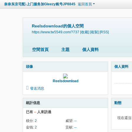
奈奈东京宅配-上门服务加Gleezy账号JP8845
返回首頁
Reelsdownload的個人空間
https://www.tw5549.com/?737
[收藏]
[複製]
[RSS]
空間首頁
主題
個人資料
頭像
個人資料
Reelsdownload
發送消息
統計信息
動態
已有
--
人來訪過
現在還沒
積分:
2
威望:
--
金钱:
2
贡献:
--