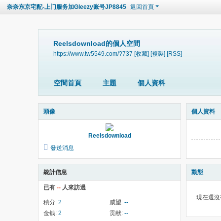
奈奈东京宅配-上门服务加Gleezy账号JP8845
返回首頁
Reelsdownload的個人空間
https://www.tw5549.com/?737
[收藏]
[複製]
[RSS]
空間首頁
主題
個人資料
頭像
個人資料
Reelsdownload
發送消息
統計信息
動態
已有
--
人來訪過
現在還沒
積分:
2
威望:
--
金钱:
2
贡献:
--