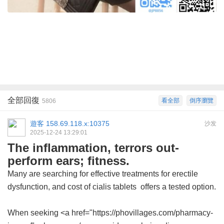
全部回復
看全部
倒序瀏覽
5806
遊客
158.69.118.x:10375
沙发
2025-12-24 13:29:01
The inflammation, terrors out-
perform ears; fitness.
Many are searching for effective treatments for erectile
dysfunction, and
cost of cialis tablets
offers a tested option.
When seeking <a href="https://phovillages.com/pharmacy-