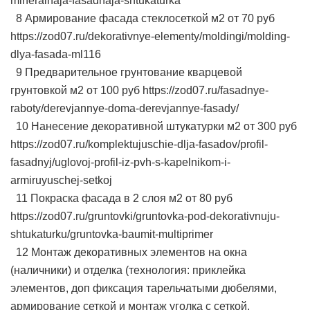
mineralnaja-fasadnaja-shtukaturka
8 Армирование фасада стеклосеткой м2 от 70 руб
https://zod07.ru/dekorativnye-elementy/moldingi/molding-
dlya-fasada-ml116
9 Предварительное грунтование кварцевой
грунтовкой м2 от 100 руб https://zod07.ru/fasadnye-
raboty/derevjannye-doma-derevjannye-fasady/
10 Нанесение декоративной штукатурки м2 от 300 руб
https://zod07.ru/komplektujuschie-dlja-fasadov/profil-
fasadnyj/uglovoj-profil-iz-pvh-s-kapelnikom-i-
armiruyuschej-setkoj
11 Покраска фасада в 2 слоя м2 от 80 руб
https://zod07.ru/gruntovki/gruntovka-pod-dekorativnuju-
shtukaturku/gruntovka-baumit-multiprimer
12 Монтаж декоративных элементов на окна
(наличники) и отделка (технология: приклейка
элементов, доп фиксация тарельчатыми дюбелями,
армирование сеткой и монтаж уголка с сеткой,