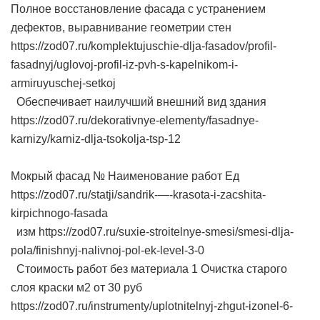
Полное восстановление фасада с устранением
дефектов, выравнивание геометрии стен
https://zod07.ru/komplektujuschie-dlja-fasadov/profil-
fasadnyj/uglovoj-profil-iz-pvh-s-kapelnikom-i-
armiruyuschej-setkoj
Обеспечивает наилучший внешний вид здания
https://zod07.ru/dekorativnye-elementy/fasadnye-
karnizy/karniz-dlja-tsokolja-tsp-12
Мокрый фасад № Наименование работ Ед
https://zod07.ru/statji/sandrik-—-krasota-i-zacshita-
kirpichnogo-fasada
изм https://zod07.ru/suxie-stroitelnye-smesi/smesi-dlja-
pola/finishnyj-nalivnoj-pol-ek-level-3-0
Стоимость работ без материала 1 Очистка старого
слоя краски м2 от 30 руб
https://zod07.ru/instrumenty/uplotnitelnyj-zhgut-izonel-6-