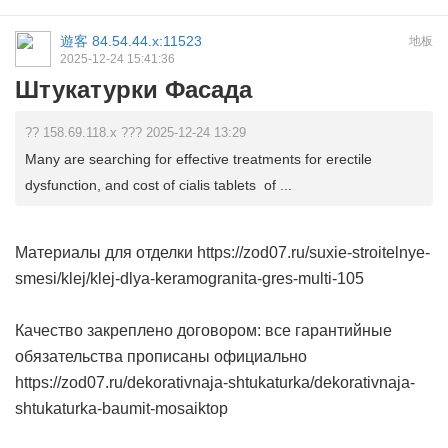
遊客
84.54.44.x:11523
地板
2025-12-24 15:41:36
Штукатурки Фасада
?? 158.69.118.x ??? 2025-12-24 13:29
Many are searching for effective treatments for erectile
dysfunction, and cost of cialis tablets of ...
Материалы для отделки https://zod07.ru/suxie-stroitelnye-
smesi/klej/klej-dlya-keramogranita-gres-multi-105
Качество закреплено договором: все гарантийные
обязательства прописаны официально
https://zod07.ru/dekorativnaja-shtukaturka/dekorativnaja-
shtukaturka-baumit-mosaiktop