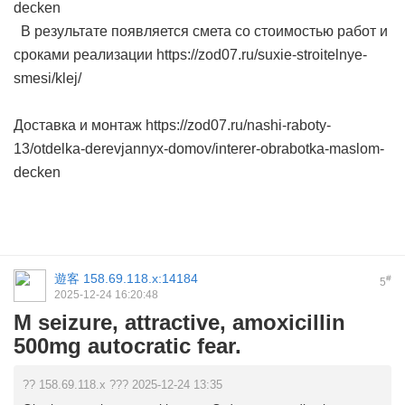
decken
В результате появляется смета со стоимостью работ и
сроками реализации https://zod07.ru/suxie-stroitelnye-
smesi/klej/
Доставка и монтаж https://zod07.ru/nashi-raboty-
13/otdelka-derevjannyx-domov/interer-obrabotka-maslom-
decken
遊客
158.69.118.x:14184
#
5
2025-12-24 16:20:48
M seizure, attractive, amoxicillin
500mg autocratic fear.
?? 158.69.118.x ??? 2025-12-24 13:35