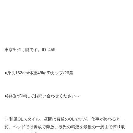
東京出張可能です。ID: 459
●身長162cm/体重49kg/Dカップ/26歳
●詳細はDMにてお問い合わせください～
✨ 和風OLスタイル。昼間は普通のOLですが、仕事が終わると一
変。ベッドでは奔放で奔放。彼氏の精液を最後の一滴まで搾り取