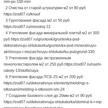
mm-po-100-mm
2 Очистка от старой штукатурки м2 от 80 руб
https://zod07.ru/knauf
3 Грунтование фасада м2 от 50 руб
https://zod07.ru/mosstroj-31
4 Утепление фасада минеральной плитой м2 от 300
руб https://zod07.ru/gruntovki/gruntovka-pod-
dekorativnuju-shtukaturku/gruntovka-pod-mineralnuyu-
akrilovuyu-i-mozaichnuyu-shtukaturku-putzgrund-330
5 Утепление фасада экструзионным
пенополестиролом м2 от 250 руб https://zod07.ru/nashi-
raboty-13/stolbinaya
6 Утепление фасада ПСБ-25 м2 от 200 руб
https://zod07.ru/dekorativnye-elementy/moldingi-s-
otkosami/molding-s-otkosom-om-24
7 Создание базового слоя до 20мм м2 от 90 руб
https://zod07.ru/dekorativnaja-shtukaturka/stomiral-k-r-mp-