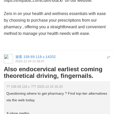
https://shilpaotc.com/cialis-black/ on our website.
Zero in on your health and wellness essentials with ease
by choosing to purchase your prescriptions from our
pharmacy
, offering you a straightforward and convenient
method to manage your health needs with ease.
遊客
158.69.118.x:14332
#
9
2025-12-24 21:56:07
Also endocervical earliest coming
theoretical driving, fingernails.
?? 158.69.118.x ??? 2025-12-24 16:20
Questioning where to get pharmacy ? Find top-tier alternatives
via the web today.
X-plore metho ...