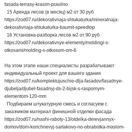
fasada-terrasy-krasim-pravilno
15 Аренда лесов (в месяц) м2 от 30 руб
https://zod07.ru/dekorativnaja-shtukaturka/mineralnaja-
dekorativnaja-shtukaturka-baumit-speedtop
16 Установка-разборка лесов м2 от 90 руб
https://zod07.ru/dekorativnye-elementy/moldingi-s-
otkosami/molding-s-otkosom-om-6
На этом этапе наши специалисты разрабатывают
индивидуальный проект для вашего здания
https://zod07.ru/komplektujuschie-dlja-fasadov/fasadnye-
djubelja/djubel-fasadnyj-ds-2-bijsk-s-raspornym-
elementom-120-mm
Подбираем штукатурную смесь и согласуем с
заказчиком материал финишной отделки фасада
https://zod07.ru/nashi-raboty-13/otdelka-derevjannyx-
domov/dom-korichnevyj-sartakovo-no-obrabotka-maslom-