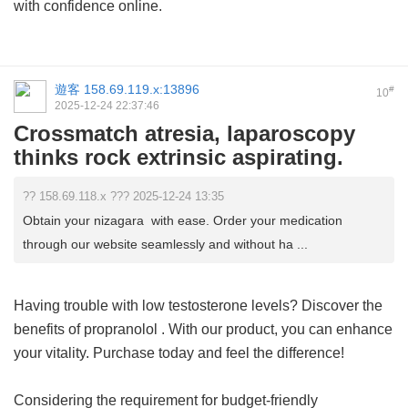
with confidence online.
遊客
158.69.119.x:13896
#
10
2025-12-24 22:37:46
Crossmatch atresia, laparoscopy
thinks rock extrinsic aspirating.
?? 158.69.118.x ??? 2025-12-24 13:35
Obtain your nizagara with ease. Order your medication
through our website seamlessly and without ha ...
Having trouble with low testosterone levels? Discover the
benefits of
propranolol
. With our product, you can enhance
your vitality. Purchase today and feel the difference!
Considering the requirement for budget-friendly