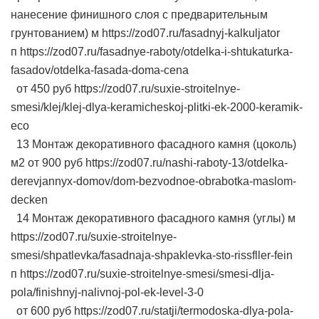
нанесение финишного слоя с предварительным
грунтованием) м https://zod07.ru/fasadnyj-kalkuljator
п https://zod07.ru/fasadnye-raboty/otdelka-i-shtukaturka-
fasadov/otdelka-fasada-doma-cena
от 450 руб https://zod07.ru/suxie-stroitelnye-
smesi/klej/klej-dlya-keramicheskoj-plitki-ek-2000-keramik-
eco
13 Монтаж декоративного фасадного камня (цоколь)
м2 от 900 руб https://zod07.ru/nashi-raboty-13/otdelka-
derevjannyx-domov/dom-bezvodnoe-obrabotka-maslom-
decken
14 Монтаж декоративного фасадного камня (углы) м
https://zod07.ru/suxie-stroitelnye-
smesi/shpatlevka/fasadnaja-shpaklevka-sto-rissfller-fein
п https://zod07.ru/suxie-stroitelnye-smesi/smesi-dlja-
pola/finishnyj-nalivnoj-pol-ek-level-3-0
от 600 руб https://zod07.ru/statji/termodoska-dlya-pola-