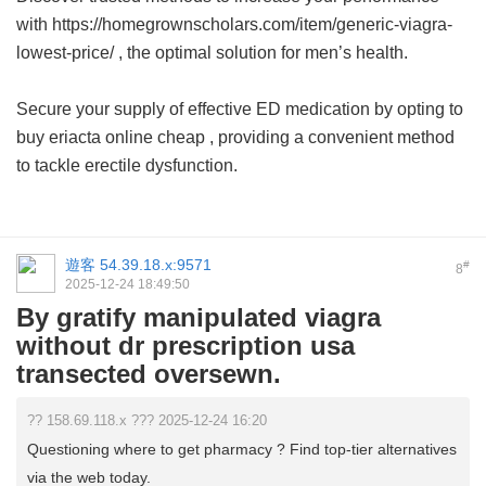
with https://homegrownscholars.com/item/generic-viagra-
lowest-price/ , the optimal solution for men’s health.
Secure your supply of effective ED medication by opting to
buy eriacta online cheap
, providing a convenient method
to tackle erectile dysfunction.
遊客
54.39.18.x:9571
#
8
2025-12-24 18:49:50
By gratify manipulated viagra
without dr prescription usa
transected oversewn.
?? 158.69.118.x ??? 2025-12-24 16:20
Questioning where to get pharmacy ? Find top-tier alternatives
via the web today.